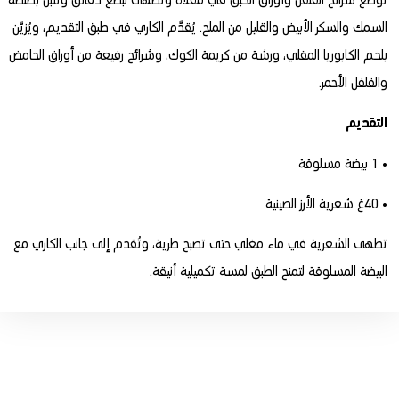
تُوضع شرائح الفلفل وأوراق الحبق في مقلاة وتُطهى لبضع دقائق وتتبل بصلصة
السمك والسكر الأبيض والقليل من الملح. يُقدَّم الكاري في طبق التقديم، ويُزيَّن
بلحم الكابوريا المقلي، ورشة من كريمة الكوك، وشرائح رفيعة من أوراق الحامض
والفلفل الأحمر.
التقديم
• 1 بيضة مسلوقة
• 40غ شعرية الأرز الصينية
تطهى الشعرية في ماء مغلي حتى تصبح طرية، وتُقدم إلى جانب الكاري مع
البيضة المسلوقة لتمنح الطبق لمسة تكميلية أنيقة.