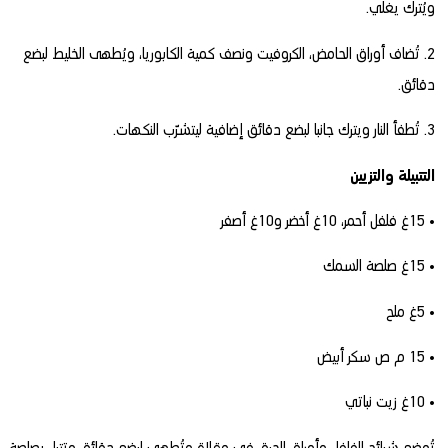
ويُترك يغلي.
2. تُضاف أوراق الحامض، الكروفيت ونصف كمية الكابوريا، ويُطهى الخليط لبضع
دقائق.
3. تُطفأ النار ويترك جانبا لبضع دقائق إضافية ليتشرّب النكهات.
التتبيلة والتزيين
• 15غ فلفل أحمر، 10غ أخضر و10غ أصفر
• 15غ صلصة السمك
• 5غ ملح
• 15 م ص سكر أبيض
• 10غ زيت نباتي