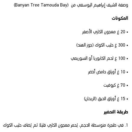
وصفة الشيف إبراهيم اليوسفي من
(Banyan Tree Tamouda Bay)
المكونات
• 20 غ معجون الكاري الأصفر
• 300 غ حليب الكوك (جوز الهند)
• 100 غ لحم الكابوريا أو السوريمي
• 10 غ أوراق حامض أخضر
• 70 غ كروفيت
• 15 غ أوراق الحبق (الريحان)
طريقة التحضير
1. في طنجرة متوسطة الحجم، يُحمر معجون الكاري قليلا ثم يُضاف حليب الكوك