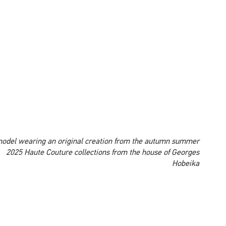
هيئة التحرير
31 JULY 2026
ئيس الحكومة يقيم مأدبة غذاء بحضور صاحب
السمو الملكي ولي العهد الأمير مولاي الحسن
وصاحب السمو الملكي الأمير مولاي رشيد
هيئة التحرير