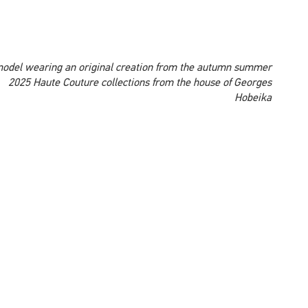
3 AUGUST 2026
انطلاق الدورة 18 المهرجان الدولي “أطفال السلام”
بمشاركة اكثر من 300 طفلة وطفل
هيئة التحرير
3 AUGUST 2026
بانكوك تحتضن الأسبوع المغربي للصناعة
التقليدية