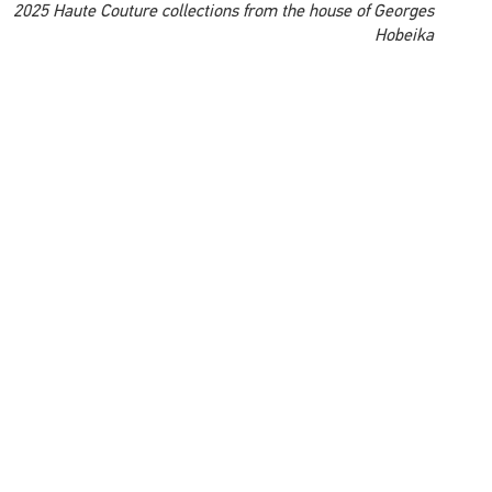
A model wearing an original creation from the autumn summer
2025 Haute Couture collections from the house of Georges
Hobeika