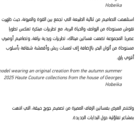
Hobeika
مت التصاميم من ثنائية الطبيعة التي تجمع بين القوة والمرونة، حيث ظهرت
مستوحاة من الزواحف والحياة البرية، مع تطريزات مبتكرة تعكس تطورا
. المجموعة تضمنت فساتين ميتالك، تطريزات وردية براقة، وتصاميم أومبري
اة من ألوان البحر، بالإضافة إلى لمسات ريش وأقمشة شفافة بأسلوب
ي راق
A model wearing an original creation from the autumn summer
2025 Haute Couture collections from the house of Georges
Hobeika
م العرض بفساتين الزفاف المميزة من تصميم جورج حبيقة، التي انتهت
عر تفاؤلية حول البدايات الجديدة