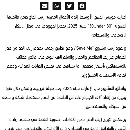
اختارت فوربس الشرق الأوسط رائدة الأعمال المغربية زينب الحاج ضمن قائمتها
السنوية “30 30Under” لسنة 2025، تقديرا لجهودها في مجال الابتكار
الاجتماعي والاستدامة.
وتقود زينب مشروع “Save Me”، وهو تطبيق رقمي يهدف إلى الحد من هدر
الطعام عبر ربط المطاعم والمخابز والمتاجر التي تتوفر على فائض غذائي
بالمستهلكين بأسعار مخفضة، ما يساهم في تقليص النفايات الغذائية ودعم
ثقافة الاستهلاك المسؤول.
وانطلق المشروع في الإمارات سنة 2024 بعد مرحلة تجريبية، وتمكن خلال فترة
وجيزة من إنقاذ آلاف الكيلوغرامات من الطعام من الهدر، مستقطبا شبكة واسعة
من الشركاء والمستخدمين.
ويعكس تتويج زينب الحاج حضور الكفاءات المغربية الشابة في مشهد ريادة
الأعمال بالمنطقة، خاصة في المشاريع ذات الأثر البيئي والاجتماعي، حيث يتحول