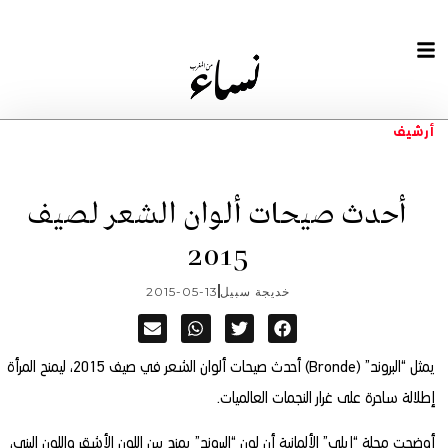
أرشيف
أحدث صيحات ألوان الشعر لصيف
2015
خديجة سبيل
2015-05-13
يمثل “البروند” (Bronde) أحدث صيحات ألوان الشعر في صيف 2015، ليمنح المرأة
إطلالة ساحرة على غرار النجمات العالميات.
أوضحت مجلة “إيلي” الألمانية أن لون “البروند” يمزج بين اللون الأشقر واللون البني،