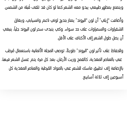
ويتمتع بمظهر طبيعي يبدو معه الشعر كما لو كان قد تلقى قُبلة من الشمس.
وأضافت “إيلي” أن لون “البروند” يمتاز بتدرج لوني ناعم وانسيابي، ويغازل
الشقراوات والسمراوات على حد سواء. وكي يتبدى سحر لون البروند جلياً، ينبغي
أن يصل طول الشعر إلى الأكتاف على الأقل.
وللحفاظ على تأثير لون “البروند” طويلاً، توصي المجلة الألمانية باستعمال مُرطب
غني بالعناصر المغذية، كالقمح وزيت الأرغان، بعد كل مرة يتم غسل الشعر فيها،
بالإضافة إلى تطبيق ماسك للشعر غني بالمواد المُرطبة والعناصر المغذية كل
أسبوعين إلى ثلاثة أسابيع.