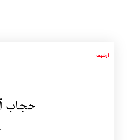
أرشيف
حجاب أح
Y