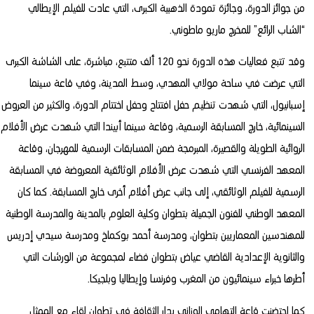
من جوائز الدورة، وجائزة تمودة الذهبية الكبرى، التي عادت للفيلم الإيطالي
“الشاب الرائع” للمخرج ماريو ماطوني.
وقد تتبع فعاليات هذه الدورة نحو 120 ألف متتبع، مباشرة، على الشاشة الكبرى
التي عرضت في ساحة مولاي المهدي، وسط المدينة، وفي قاعة سينما
إسبانيول، التي شهدت تنظيم حفل افتتاح وحفل اختتام الدورة، والكثير من العروض
السينمائية، خارج المسابقة الرسمية، وقاعة سينما أبيندا التي شهدت عرض الأفلام
الروائية الطويلة والقصيرة، المبرمجة ضمن المسابقات الرسمية للمهرجان، وقاعة
المعهد الفرنسي التي شهدت عرض الأفلام الوثائقية المعروضة في المسابقة
الرسمية للفيلم الوثائقي، إلى جانب عرض أفلام أخرى خارج المسابقة. كما كان
المعهد الوطني للفنون الجميلة بتطوان وكلية العلوم بالمدينة والمدرسة الوطنية
للمهندسين المعماريين بتطوان، ومدرسة أحمد بوكماخ ومدرسة سيدي إدريس
والثانوية الإعدادية القاضي عياض بتطوان فضاء لمجموعة من الورشات التي
أطرها خبراء سينمائيون من المغرب وفرنسا وإيطاليا وبلجيكا.
كما احتضنت قاعة التهامي الوزاني بدار الثقافة في تطوان لقاء مع الممثل