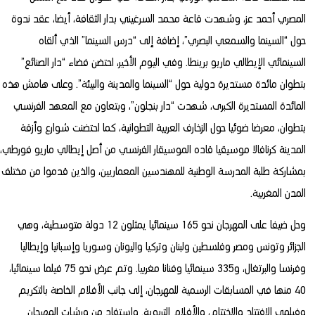
المصري أحمد عز، وشهدت قاعة محمد السرغيني بدار الثقافة، أيضا، عقد ندوة
حول “السينما والسمعي البصري”، إضافة إلى “درس السينما” الذي ألقاه
السينمائي الإيطالي ماريو برينطا. وفي اليوم الأخير، احتضن فضاء “دار الصنائع”
بتطوان مائدة مستديرة دولية حول “السينما والمدينة والبيئة”. وعلى هامش هذه
المائدة المستديرة الكبرى، شهدت “دار بنجلون”، وبتعاون مع المعهد الفرنسي
بتطوان، معرضا ضوئيا حول الزخارف العربية التطوانية، كما احتضنت شوارع وأزقة
المدينة كرنافالا موسيقيا قاده الموسيقار الفرنسي من أصل إيطالي ماريو فورطي،
بمشاركة طلبة المدرسة الوطنية للمهندسين المعماريين، والذين قدموا من مختلف
المدن المغربية.
وحل ضيفا على المهرجان نحو 165 سينمائيا يمثلون 12 دولة متوسطية، وهي
الجزائر وتونس ومصر وفلسطين ولبنان وتركيا واليونان وسوريا وإسبانيا وإيطاليا
وفرنسا والبرتغال، و335 سينمائيا وفنانا مغربيا. وتم عرض نحو 75 فيلما سينمائيا،
40 منها في المسابقات الرسمية للمهرجان، إلى جانب الأفلام الخاصة بالتكريم
وفيلمي الافتتاح والاختتام، والأفلام التربوية. واستفاد من ورشات المهرجان