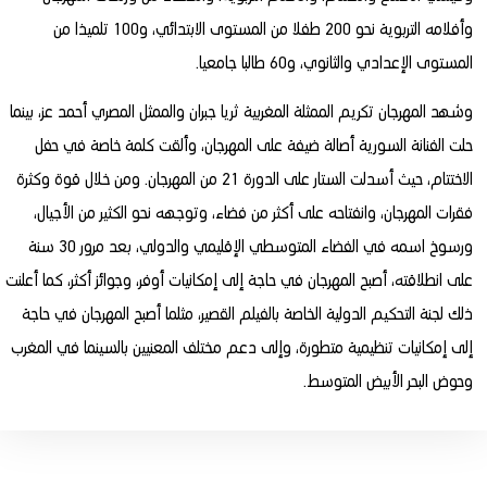
وأفلامه التربوية نحو 200 طفلا من المستوى الابتدائي، و100 تلميذا من
المستوى الإعدادي والثانوي، و60 طالبا جامعيا.
وشهد المهرجان تكريم الممثلة المغربية ثريا جبران والممثل المصري أحمد عز، بينما
حلت الفنانة السورية أصالة ضيفة على المهرجان، وألقت كلمة خاصة في حفل
الاختتام، حيث أسدلت الستار على الدورة 21 من المهرجان. ومن خلال قوة وكثرة
فقرات المهرجان، وانفتاحه على أكثر من فضاء، وتوجهه نحو الكثير من الأجيال،
ورسوخ اسمه في الفضاء المتوسطي الإقليمي والدولي، بعد مرور 30 سنة
على انطلاقته، أصبح المهرجان في حاجة إلى إمكانيات أوفر، وجوائز أكثر، كما أعلنت
ذلك لجنة التحكيم الدولية الخاصة بالفيلم القصير، مثلما أصبح المهرجان في حاجة
إلى إمكانيات تنظيمية متطورة، وإلى دعم مختلف المعنيين بالسينما في المغرب
وحوض البحر الأبيض المتوسط.