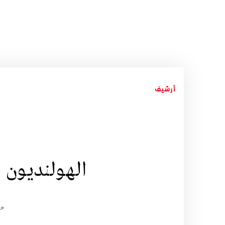
أرشيف
الهولنديون 
خد