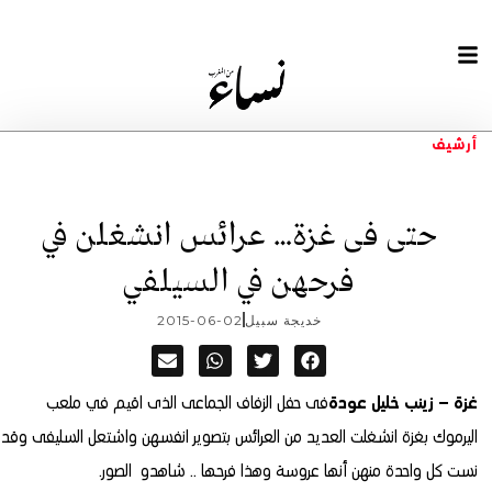
أرشيف
حتى فى غزة… عرائس انشغلن في
فرحهن في السيلفي
خديجة سبيل
2015-06-02
غزة – زينب خليل عودة
فى حفل الزفاف الجماعى الذى اقيم في ملعب
اليرموك بغزة انشغلت العديد من العرائس بتصوير انفسهن واشتعل السليفى وقد
نست كل واحدة منهن أنها عروسة وهذا فرحها .. شاهدو الصور.