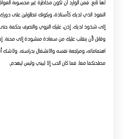
لها تابع. فمن الوارد أن تكون مخاطرة غير محسوبة العواق
النفوذ الذي لديك كأستاذة، وبكونك تتطاولين على دورك
إلى شذوذ لديك. إذن، عليك التروي والتصرف بحكمة حتى
وقابل لأن ينقلب عليك من سعادة منشودة إلى محنة. إذ
اهتماماته، ومراجعة نفسه والانشغال بدراسته. ولاشك أن
مصلحتكما معا. فما كان الحب إلا ليبني وليس ليهدم.