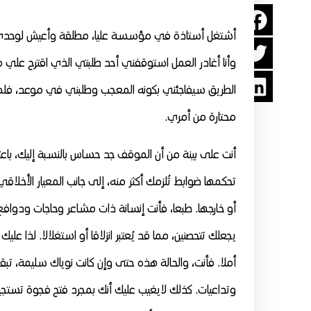
أشتغل أستاذة في مؤسسة عليا، مطلقة وأعيش لوحدي.
وأنا أغادر العمل استوقفني أحد طلبتي الذي اقترح علي 
الطريق سيفاجئني بكونه المعجب وطلبني في موعد، فلم أج
محتارة من أمري.
أنت على بينة من أن الموقف جد حساس بالنسبة إليك، باعتبا
تحكمها ضوابط تُلزمك أكثر منه، إلى جانب المعيار الأخل
أو خارجها. طبعا، فأنت إنسانة ذات مشاعر وحاجات ودوافع
يجعلك تتحصنين، مما قد يُعتبر انزلاقا أو استغلالا. لذا عل
أملا. فأنت، والحالة هذه حتى وإن كانت نوياك سليمة، 
وتداعيات. كذلك لايغيب عليك أنك بمجرد فتح فجوة تستجيب 