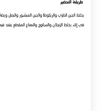
طريقة التحضير
يخلط الجبن الطري والريكوطا والجبن المبشور والبصل وي
في إناء يخلط الزنجلان والسانوج والنعناع المقطع يفند فيه الجبن، يحتفظ به في الثلاجة 0