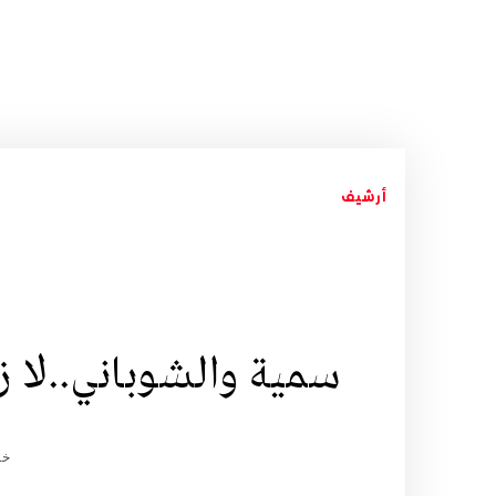
أرشيف
سمية والشوباني..لا 
خد