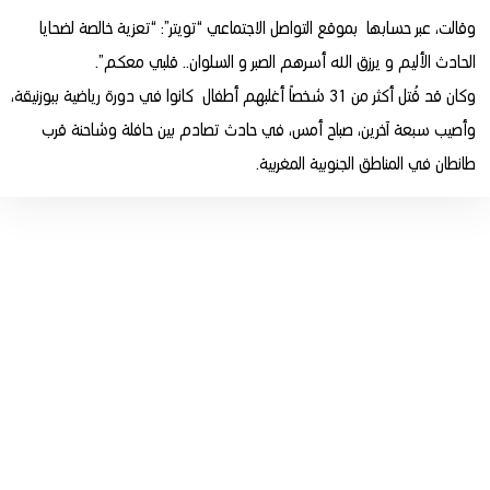
وقالت، عبر حسابها بموقع التواصل الاجتماعي “تويتر”: “تعزية خالصة لضحايا
الحادث الأليم و يرزق الله أسرهم الصبر و السلوان.. قلبي معكم”.
وكان قد قُتل أكثر من 31 شخصاً أغلبهم أطفال كانوا في دورة رياضية ببوزنيقة،
وأصيب سبعة آخرين، صباح أمس، في حادث تصادم بين حافلة وشاحنة قرب
طانطان في المناطق الجنوبية المغربية.