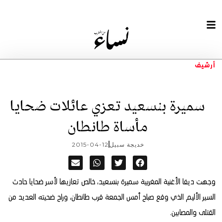
أرشيف
سميرة بنسعيد تعزي عائلات ضحايا
مأساة طانطان
خديجة سبيل
2015-04-12
وجهت ديفا الأغنية المغربية سميرة بنسعيد، خالص تعازيها لأسر ضحايا حادث
السير الأليم الذي وقع صباح أمس الجمعة قرب طانطان، وراح ضحيته العديد من
القتلى والمصابين.