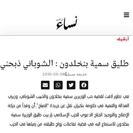
أرشيف
طليق سمية بنخلدون : الشوباني ذبحني
خديجة سبيل
2015-05-08
في تطور لافت لقضية حب الوزيرين سمية بنخلدون والحبيب الشوباني، وزيري
العدالة والتنمية في حكومة بنكيران، نقل عن جريدة “الصباح”..
أن وفداً من حركة
الإصلاح والتوحيد الجناح الدعوي للحزب الإسلامي زار بيت طليق الوزيرة سمية
بنخلدون للاستماع اليه في قضية تفاعلات زواج طليقته من زميلها في الحزب.