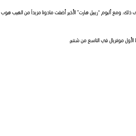
ى ذلك. ومع ألبوم “ريبيل هارت” الأخير أضفت مادونا مزيداً من الهيب هوب
لأول مونتريال في التاسع من شتنبر.