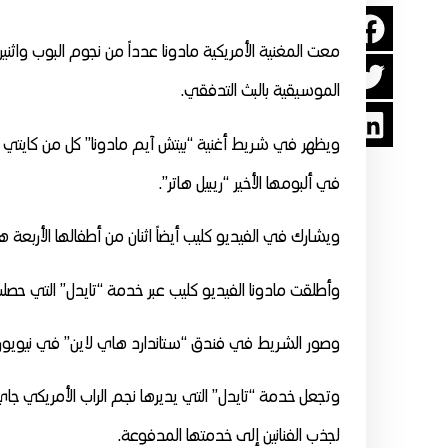
معت المغنية الأمريكية مادونا عدداً من نجوم البوب واثني
الموسيقية بالبث التدفقي.
ويظهر في شريط أغنية “بيتش آيم مادونا” كل من كايتي ب
في ألبومها الأخير “ريبيل هاتر”.
ويشارك في الفيديو كليب أيضاً اثنان من أطفالها الأربعة هما نجلاها روكو البالغ 
وأطلقت مادونا الفيديو كليب عبر خدمة “تايدل” التي حص
وصور الشريط في فندق “ستاندارد هاي لاين” في نيويو
وتجعل خدمة “تايدل” التي يديرها نجم الراب الأمريكي جاي
لجذب الفنانين إلى خدمتها المدفوعة.