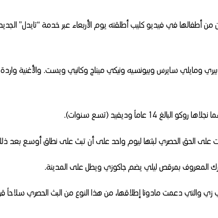
ن من أطفالها في فيديو كليب أطلقته يوم الأربعاء عبر خدمة “تايدل” الجديد
يري ومايلي سايرس وبيونسيه ونيكي ميناج وكانيي ويست. والأغنية واردة
14 عاماً وديفيد (تسع سنوات).
لت على الحق الحصري لبثها ليوم واحد على أن تبث على نطاق أوسع بعد ذل
رك المعروف بمرقص ليلي يضم جاكوزي ويطل على المدينة.
 زي والتي دعمت مادونا إطلاقها، من هذا النوع من البث الحصري سلاحاً قوي