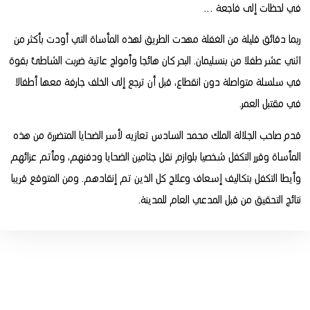
في لحظات إلى فاجعة …
ربما دقائق قليلة من الغفلة مهدت الطريق لهذه المأساة التي أودت بأكثر من
اثني عشر طفلا من بنسليمان. البحر كان هائجا وأمواج عاتية ضربت الشاطئ بقوة
في سلسلة متواصلة دون انقطاع، قبل أن ترجع إلى الخلف جارفة معها أطفالا
في مقتبل العمر.
قدم صاحب الجلالة الملك محمد السادس تعازيه لأسر الضحايا المتضررة من هذه
المأساة وقرر التكفل شخصيا بلوازم نقل جثامين الضحايا ودفنهم، ومأتم عزائهم
وأيطا التكفل بتكاليف إسعاف وعلاج كل الذين تم إنقادهم. ومن المتوقع قريبا
نتائج التحقيق من قبل المدعي العام للمدينة.