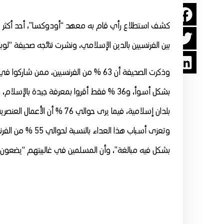
كشف استطلاع رأي قام به معهد “أودوكسا”، أحد أكثر مر
بين الفرنسيين بالدين الإسلامي، ونشرت نتائجه صحيفة “لوباريز
بشكل أسوأ، و36 % فقط أقروا بمعرفة جيدة 
بلدان إسلامية، فيما يرى حوالي 76 % أن الأعمال العنصرية ضد المسلمين في تصاعد.
وتعزى أسباب هذا 
بشكل فيه مبالغة”، وأن المسلمين في غالبيتهم “يضعون 