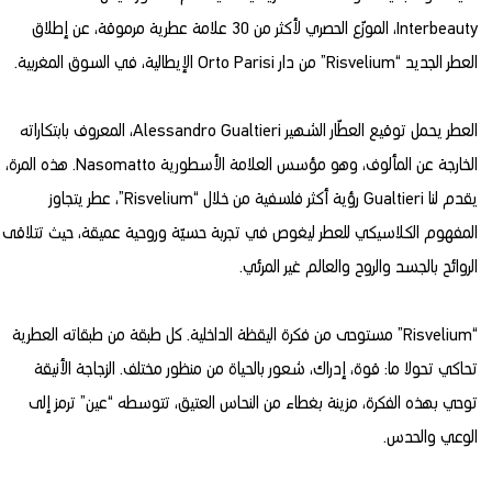
Interbeauty، الموزّع الحصري لأكثر من 30 علامة عطرية مرموقة، عن إطلاق
العطر الجديد “Risvelium” من دار Orto Parisi الإيطالية، في السوق المغربية.
العطر يحمل توقيع العطّار الشهير Alessandro Gualtieri، المعروف بابتكاراته
الخارجة عن المألوف، وهو مؤسس العلامة الأسطورية Nasomatto. هذه المرة،
يقدم لنا Gualtieri رؤية أكثر فلسفية من خلال “Risvelium”، عطر يتجاوز
المفهوم الكلاسيكي للعطر ليغوص في تجربة حسيّة وروحية عميقة، حيث تتلاقى
الروائح بالجسد والروح والعالم غير المرئي.
“Risvelium” مستوحى من فكرة اليقظة الداخلية. كل طبقة من طبقاته العطرية
تحاكي تحولا ما: قوة، إدراك، شعور بالحياة من منظور مختلف. الزجاجة الأنيقة
توحي بهذه الفكرة، مزينة بغطاء من النحاس العتيق، تتوسطه “عين” ترمز إلى
الوعي والحدس.