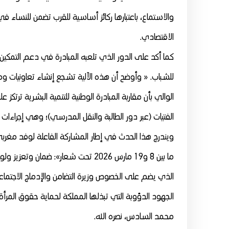
والاستماع، باعتبارها ركائز أساسية للقرب تضمن للنساء
الاقتصادي.
كما أكد على الدور الذي تلعبه المبادرة في دعم التمكين 
للشباب. « وأوضح أن هذه الآلية تشجع إنشاء تعاونيات ومقا
الوالي بأن مقاربة المبادرة الوطنية للتنمية البشرية ترت
الفتيات (عبر دور الطالبة والنقل المدرسي)؛ وهي إجراءا
ويندرج هذا الحدث في إطار المشاركة الفاعلة لوفد مغرب
ما بين 8 و19 مارس 2026 تحت شعار»: ض
الذي يضم على الخصوص وزيرة التضامن والإدماج الاجتماعي 
الجهود الدؤوبة التي تبذلها المملكة لحماية حقوق المرأة و
محمد السادس، نصره الله.