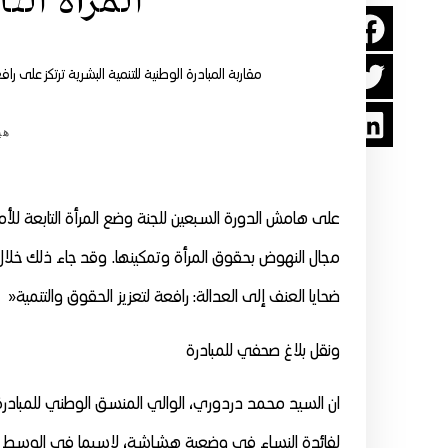
المرأة الت
مقاربة المبادرة الوطنية للتنمية البشرية ترتكز على
هي
مجال النهوض بحقوق المرأة وتمكينها. وقد جاء ذلك خلا
ضحايا العنف إلى العدالة: رافعة لتعزيز الحقوق والتنمية«
ونقل بلاغ صحفي للمبادرة
ان السيد محمد دردوري، الوالي المنسق الوطني للمبادرة الو
لفائدة النساء في وضعية هشاشة، لاسيما في الوسط القروي