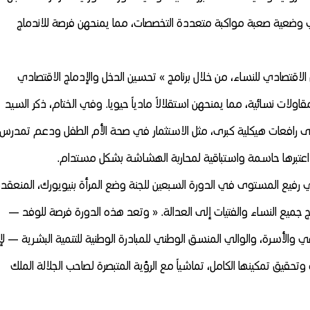
 في وضعية صعبة مواكبة متعددة التخصصات، مما يمنحهن فرصة للاندماج
الاقتصادي للنساء، من خلال برنامج » تحسين الدخل والإدماج الاقتصادي
ولات نسائية، مما يمنحهن استقلالاً مادياً حيويا. وفي الختام، ذكر السيد
كز على رافعات هيكلية كبرى، مثل الاستثمار في صحة الأم الطفل ودعم تمدرس
ت اعتبرها حاسمة واستباقية لمحاربة الهشاشة بشكل مستدام.
ي رفيع المستوى في الدورة السبعين للجنة وضع المرأة بنيويورك، المنعقد
مان وتعزيز ولوج جميع النساء والفتيات إلى العدالة. « وتعد هذه الدورة فرصة للوفد —
والأسرة، والوالي المنسق الوطني للمبادرة الوطنية للتنمية البشرية — لإبر
تحقيق تمكينها الكامل، تماشياً مع الرؤية المتبصرة لـصاحب الجلالة الملك