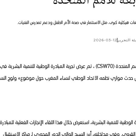
ابعة للأمم المتحدة
 رافعات هيكلية كبرى، مثل الاستثمار في صحة الأم الطفل ودعم تمدرس الفتيات.
ئة التحرير
2026-03-12
على هامش الدورة السبعين للجنة وضع المرأة التابعة للأمم المتحدة (CSW70) ، تم عرض تجربة المبادرة الوطنية للتنمية البشرية في
ل حدث موازي نظمه الاتحاد الوطني لنساء المغرب حول موضوع» ولوج النس
طنية للتنمية البشرية، استعرض خلال هذا اللقاء الإنجازات الفعلية للمبادرة
. وفي مداخلته، أبرز السيد الوالي الدور المحوري لـ مراكز الاستقبال