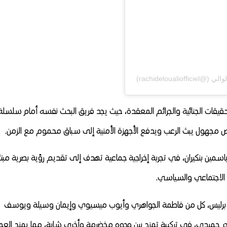
يقات الجنائية والجرائم المعقدة، حيث يجد فريق البحث نفسه أمام سلسلة
 مجهول يبث الرعب ويدفع الأجهزة الأمنية إلى سباق محموم مع الزمن.
مين بنكيران، في تجربة إخراجية جماعية تهدف إلى تقديم رؤية بصرية مبتك
الاجتماعي والسياسي.
 برليس، كل من فاطمة الجواهري وأيوب ميسيوي وإيمان وسيلة ويوسف
هاجر حميدي، في تركيبة تمزج بين وجوه مخضرمة وأخرى شابة، مما يمنح العم