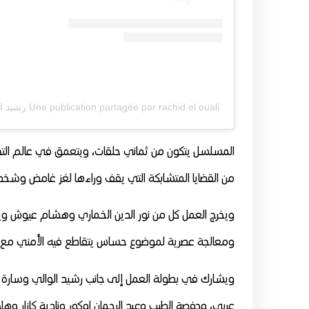
Une publication partagée par rachid el ouali رشيد الوالي (@rachideloualiofficiel)
المسلسل يتكون من ثماني حلقات، ويتعمق في عالم التحق
من القضايا المتشابكة التي يقف وراءها لغز غامض وشخص
ويخرج العمل كل من نور الدين الخماري وهشام عيوش وياس
ومعالجة عصرية لموضوع حساس يتقاطع فيه الأمني مع 
ويشارك في بطولة العمل إلى جانب رشيد الوالي وسارة
عربي، وحفصة الطيب وعبد الرحمان اوكور ونادية كازار و