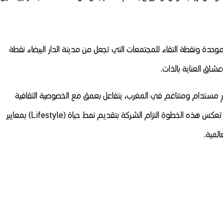
المتجر مساحة موحدة ونقطة التقاء للمجتمعات التي تجعل من مدينة الدار البيضاء نقطة
عشاق العناية بالذات.
ورٍ مستدام ومتناغم في المغرب، يتفاعل بعمق مع الخصوصية الثقافية
المغربية وينصهر في نسيجها المحلي. وفي الوقت ذاته، تعكس هذه الخطوة التزام الشركة بتقديم نمط حياة (Lifestyle) بمعايير
المية.