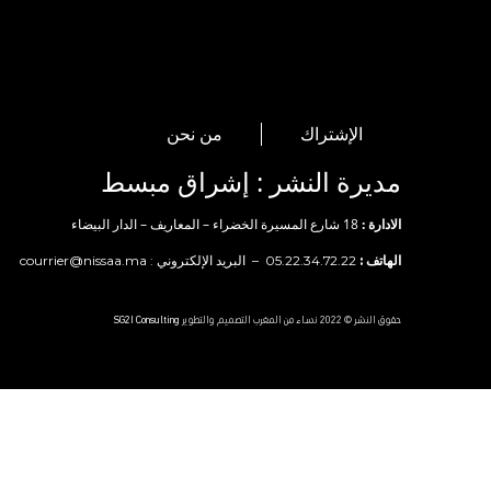
الإشتراك
من نحن
مديرة النشر : إشراق مبسط
الادارة :
18 شارع المسيرة الخضراء – المعاريف – الدار البيضاء
الهاتف :
05.22.34.72.22 – البريد الإلكتروني :
courrier@nissaa.ma
حقوق النشر © 2022 نساء من المغرب التصميم والتطوير
SG2I Consulting