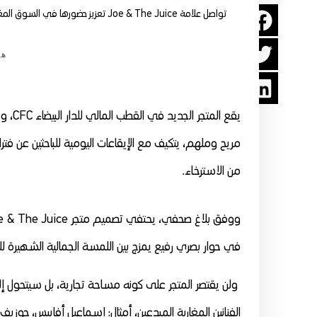
تواصل علامة Joe & The Juice تعزيز حضورها في السوق المغربية من خلال افتتاح أول متجر لها في مدينة الدار البيضاء، تحديدا بقلب القطب المالي CFC.
هي
يقع ا
مريح وملهم، يتكيف مع الإيقاعات اليومية للباحثين عن فتر
من الاسترخاء.
في حوار بصري رفيع يمزج بين اللمسة الجمالية الشهيرة لل
ولن يقتصر المتجر على كونه مساحة تجارية، بل سيتحول إ
الفنانين المغاربة المبدعين، أمثال: إسماعيل أفاييس، جوز