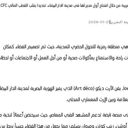
ئة التحرير
2026-01-21
لمتجر الجديد في القطب المالي للدار البيضاء CFC، وهي منطقة رمزية للتحول الحضري للمدينة، حيث تم تصميم الفضاء كمكان
ات راحة والاستمتاع بمأكولات صحية أو من أجل العمل أو الاجتماعات أو لحظا
ووفق بلاغ صحفي، يحتفي تصميم متجر Joe & The Juice بفن الآرت ديكو (Art déco) الذي يميز الهوية البصرية لمدينة الدار الب
علامة وبين الإرث المعماري المحلي.
لى منصة نابضة تدعم المشهد الفني المعاصر، حيث سيحتضن أعمالاً لنخبة م
يف أوشن، زينب كوتن، ومروان بسلم؛ مما يجعل من هذا الفضاء جسراً يربط بين