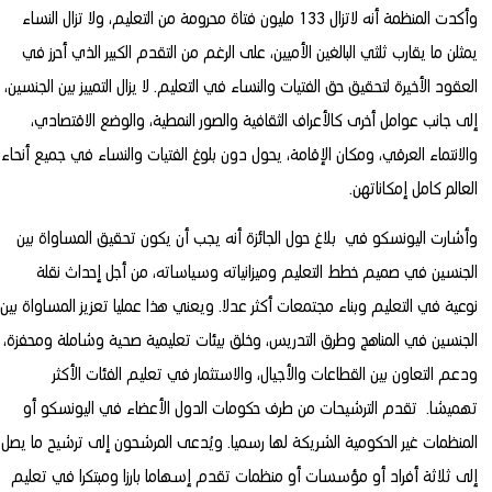
وأكدت المنظمة أنه لاتزال 133 مليون فتاة محرومة من التعليم، ولا تزال النساء
يمثلن ما يقارب ثلثي البالغين الأميين، على الرغم من التقدم الكبير الذي أحرز في
العقود الأخيرة لتحقيق حق الفتيات والنساء في التعليم. لا يزال التمييز بين الجنسين،
إلى جانب عوامل أخرى كالأعراف الثقافية والصور النمطية، والوضع الاقتصادي،
والانتماء العرقي، ومكان الإقامة، يحول دون بلوغ الفتيات والنساء في جميع أنحاء
العالم كامل إمكاناتهن.
وأشارت اليونسكو في بلاغ حول الجائزة أنه يجب أن يكون تحقيق المساواة بين
الجنسين في صميم خطط التعليم وميزانياته وسياساته، من أجل إحداث نقلة
نوعية في التعليم وبناء مجتمعات أكثر عدلا. ويعني هذا عمليا تعزيز المساواة بين
الجنسين في المناهج وطرق التدريس، وخلق بيئات تعليمية صحية وشاملة ومحفزة،
ودعم التعاون بين القطاعات والأجيال، والاستثمار في تعليم الفئات الأكثر
تهميشا. تقدم الترشيحات من طرف حكومات الدول الأعضاء في اليونسكو أو
المنظمات غير الحكومية الشريكة لها رسميا. ويُدعى المرشحون إلى ترشيح ما يصل
إلى ثلاثة أفراد أو مؤسسات أو منظمات تقدم إسهاما بارزا ومبتكرا في تعليم