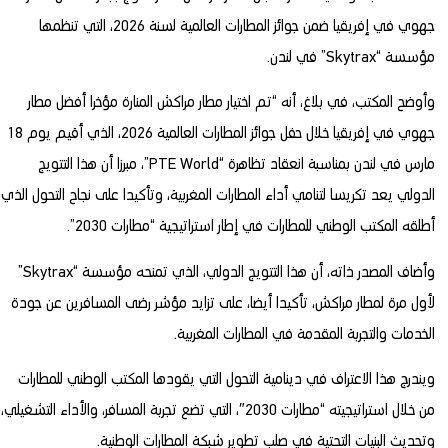
جهوي في إفريقيا ضمن جوائز المطارات العالمية لسنة 2026، التي تنظمها
مؤسسة “Skytrax” في لندن.
وأوضح المكتب، في بلاغ، أنه “تم اختيار مطار مراكش المنارة مؤخرا أفضل مطار
جهوي في إفريقيا خلال حفل جوائز المطارات العالمية 2026، الذي أقيم يوم 18
مارس في لندن بمناسبة انعقاد تظاهرة “PTE World”، مبرزا أن هذا التتويج
الدولي يعد تكريسا لتنامي أداء المطارات المغربية، وتأكيدا على نجاح التحول الذي
أطلقه المكتب الوطني للمطارات في إطار استراتيجية “مطارات 2030”.
وأضاف المصدر ذاته، أن هذا التتويج الدولي، الذي تمنحه مؤسسة “Skytrax”
لأول مرة لمطار مراكش، تأكيدا أيضا، على تزايد مؤشر رضى المسافرين عن جودة
الخدمات والتجربة المقدمة في المطارات المغربية.
ويندرج هذا الاعتراف في دينامية التحول التي يقودها المكتب الوطني للمطارات
من خلال استراتيجيته “مطارات 2030″، التي تضع تجربة المسافر، والأداء التشغيلي،
وتحديث البنيات التحتية في صلب تطوير شبكة المطارات الوطنية.