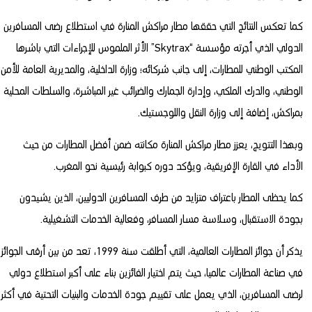
كما تعكس النتائج التي حققها مطار مراكش المنارة في استطلاع رضى المسافرين
الدولي الذي أجرته مؤسسة “Skytrax” الأثر الملموس للإجراءات التي باشرها
المكتب الوطني للمطارات، إلى جانب شركائه؛ وزارة الداخلية، والمديرية العامة للأمن
الوطني، والدرك الملكي، وإدارة الجمارك والضرائب غير المباشرة، والسلطات المحلية
بمراكش، إضافة إلى وزارة النقل واللوجستيك.
وبهذا التتويج، يعزز مطار مراكش المنارة مكانته ضمن أفضل المطارات من حيث
الأداء في القارة الإفريقية، ويؤكد دوره كبوابة رئيسية نحو المغرب.
كما يحظى المطار باعتراف متزايد من طرف المسافرين الدوليين، الذين يشيدون
بجودة الاستقبال، وسلاسة مسار المسافر، وفعالية الخدمات التشغيلية.
يذكر أن جوائز المطارات العالمية، التي أطلقت سنة 1999، تعد من بين أرقى الجوائز
في صناعة المطارات عالميا، حيث يتم اختيار الفائزين بناء على أكبر استطلاع دولي
لرضى المسافرين، الذي يعمل على تقييم جودة الخدمات والبنيات التحتية في أكثر