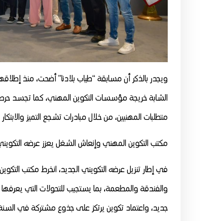
ويجدر بالذكر أن مسابقة “طياب بلادنا” أضحت، منذ إطلاقها،
الشابة خريجة مؤسسات التكوين المهني، كما تجسد حرص 
متطلبات المهنيين، من خلال مبادرات تشجع التميز والابتكار 
مكتب التكوين المهني وإنعاش الشغل يعزز عرضه التكوي
في إطار تنزيل عرضه التكويني الجديد، انخرط مكتب التك
والفندقة والمطعمة، بما يستجيب للتحولات التي يعرفه
جديد، واعتماد تكوين يرتكز على جذوع مشتركة في السنة 