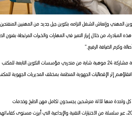
ين المهني وإنعاش الشغل التزامه بتكوين جيل جديد من المهنيين المنفتحين
لمبادرة، من خلال إبراز التميز في المهارات والخبرات المرتبطة بفنون الط
لة وكرم الضيافة الرفيع.”
وقد عرفت المرحلة النهائية من المنافسة للدورة السادسة مشاركة 24 موهبة شابة من متدربي مؤسسات التكوين التابعة للمكتب
اؤهم إثر الإقصائيات الجهوية المنظمة بمختلف المديريات الجهوية للمكت
ون، الذين تم توزيعهم على 8 فرق تضم كل واحدة منها ثلاثة مترشحين يجسدون تكامل مهن الطبخ وخدمات
المطعمة، خلال الفترة الممتدة من فاتح إلى 3 يوليوز 2026، عبر سلسلة من الاختبارات التقنية والإبداعية التي أبرزت مستوى كفاءات