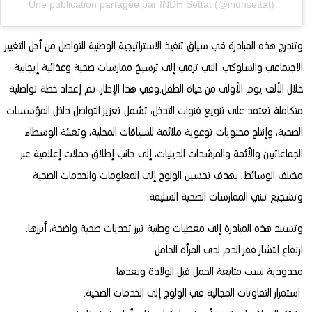
Une publication partagée par INDH Settat (@indhsettat)
وتندرج هذه المبادرة في سياق تنفيذ الاستراتيجية الوطنية للتواصل من أجل التغيير
الاجتماعي والسلوكي، التي ترمي إلى ترسيخ ممارسات صحية وغذائية إيجابية
خلال الألف يوم الأولى من حياة الطفل.وفي هذا الإطار، تم إعداد خطة تواصلية
متكاملة تعتمد على تنويع قنوات التدخل، تشمل تعزيز التواصل داخل المؤسسات
الصحية، وإنتاج محتويات توعوية ملائمة للسياقات المحلية، وتعبئة الوسطاء
الجماعاتيين والأئمة والمرشدات الدينيات، إلى جانب إطلاق حملات إعلامية عبر
مختلف الوسائط، بهدف تحسين الولوج إلى المعلومات والخدمات الصحية
وتشجيع تبني الممارسات الصحية السليمة.
وتستند هذه المبادرة إلى معطيات وطنية تبرز تحديات صحية واضحة، أبرزها:
ارتفاع انتشار فقر الدم لدى المرأة الحامل
محدودية نسب متابعة الحمل قبل الولادة وبعدها
استمرار التفاوتات المجالية في الولوج إلى الخدمات الصحية.