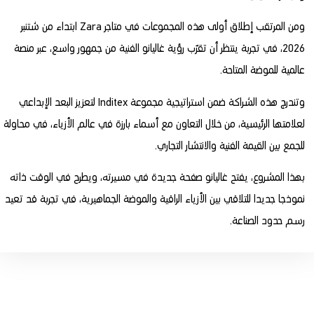
ومن المرتقب إطلاق أولى هذه المجموعات في متاجر Zara ابتداء من شتنبر
2026، في تجربة ينتظر أن تقرّب رؤية غاليانو الفنية من جمهور واسع، عبر منصة
عالمية للموضة المتاحة.
وتندرج هذه الشراكة ضمن استراتيجية مجموعة Inditex لتعزيز البعد الإبداعي
لعلامتها الرئيسية، من خلال التعاون مع أسماء بارزة في عالم الأزياء، في محاولة
للجمع بين القيمة الفنية والانتشار التجاري.
بهذا المشروع، يفتح غاليانو صفحة جديدة في مسيرته، ويطرح في الوقت ذاته
نموذجا جديدا للتلاقي بين الأزياء الراقية والموضة الجماهيرية، في تجربة قد تعيد
رسم حدود الصناعة.