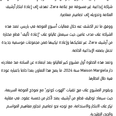
شراكة إبداعية غير مسبوقة مع علامة Zara، تهدف إلى إعادة ابتكار أرشيف
العلامة وتحويله إلى تصاميم معاصرة.
ووفق ما تم الكشف عنه خلال فعاليات أسبوع الموضة في باريس، تمتد هذه
الشراكة على مدى عامين، حيث سيعمل غاليانو على “إعادة تأليف” قطع مختارة
من أرشيف Zara، عبر تفكيكها وإعادة تركيبها ضمن مجموعات موسمية جديدة
تحمل بصمته الإبداعية الخاصة.
وتعد هذه الخطوة أول مشروع كبير لغاليانو بعد ابتعاده عن الساحة منذ مغادرته
دار Maison Margiela سنة 2024، ما يمنح هذا التعاون بعدا خاصا باعتباره عودة
فنية طال انتظارها.
ويقوم المشروع على مزج تقنيات “الهوت كوتور” مع نموذج الموضة السريعة،
حيث سيعاد توظيف قطع من أرشيف يمتد لأكثر من خمسة عقود، في مقاربة
تركز على الابتكار والاستدامة، مع توجه نحو تصاميم تتجاوز مفاهيم المواسم
والجندر التقليدية.