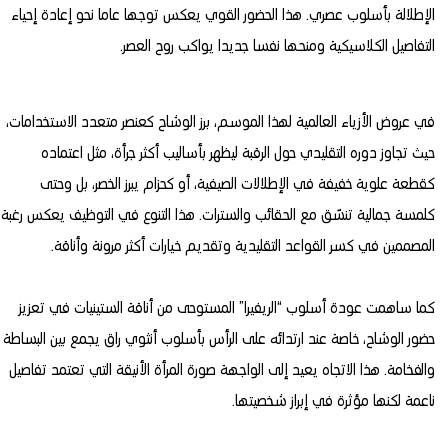
الإطلالة بأسلوب عصري. هذا الحضور القوي يعكس توجها عاما نحو إعادة إحياء
التفاصيل الكلاسيكية ومنحها نفسا جديدا يواكب روح العصر.
في عروض الأزياء العالمية لهذا الموسم، برز الوشاح كعنصر متعدد الاستخدامات،
حيث تجاوز دوره التقليدي حول الرقبة ليظهر بأساليب أكثر جرأة، مثل اعتماده
كقطعة علوية خفيفة في الإطلالات الصيفية، أو كحزام يبرز الخصر، بل وحتى
كلمسة جمالية تنسّق مع الحقائب والسترات. هذا التنوع في التوظيف يعكس رغبة
المصممين في كسر القواعد التقليدية وتقديم خيارات أكثر مرونة وأناقة.
كما ساهمت عودة أسلوب “الريفيرا” المستوحى من أناقة الستينيات في تعزيز
حضور الوشاح، خاصة عند ارتدائه على الرأس بأسلوب أنثوي راق يجمع بين البساطة
والفخامة. هذا الاتجاه يعيد إلى الواجهة صورة المرأة الأنيقة التي تعتمد تفاصيل
ناعمة لكنها مؤثرة في إبراز شخصيتها.