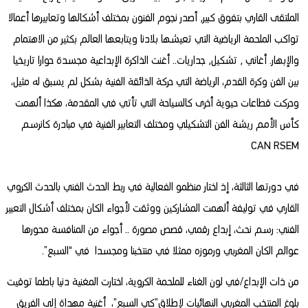
الملتقى القاري بتفوق كبير٬ أصدر نجوم الفنون بمختلف أشكالها وتعابيرها أعمالا
تواكب الملحمة الرياضية التي تعيشها بلادنا ويتابعها العالم بكثير من الاهتمام
والإبهار. أغاني ٬ تشكيل٬ جداريات.. أغنت الذاكرة الإبداعية مجسدة حوارا تاريخيا
بين الفن وكرة القدم، الرياضة التي حركة الذائقة الفنية بشكل لم يسبق له مثيل،
وحركت قطاعات حيوية أخرى كالسياحة التي تأتي في المقدمة، هكذا ألهمت
كأس الأمم ريشة الفن التشكيلي ومختلف التعابير الفنية في مبادرة كانرسم
CAN RSEM
في دورتها الثالثة، إذ اختار منظمو الفعالية في ربط الحدث الفني بالحدث الكروي
القاري في توليفة ألهمت المشاركين ووثقت لأجواء الكان بمختلف أشكال التعبير
الفني: رسم نحث، إبداع رقمي، قصص مصورة .. أجواء من المنافسة محورها
عوالم الكان المغربي ورموزه ممثلا في منتخبنا ومجسدا في “السبع”.
من ذات الإبداع/في لون الغناء للملحمة الكروية، اختارت المغنية دنيا باطما توقيت
بلوغ المنتخب المغربي النهائيات لإطلاق”كي السبع”، أغنية مهداة إلى الفريق