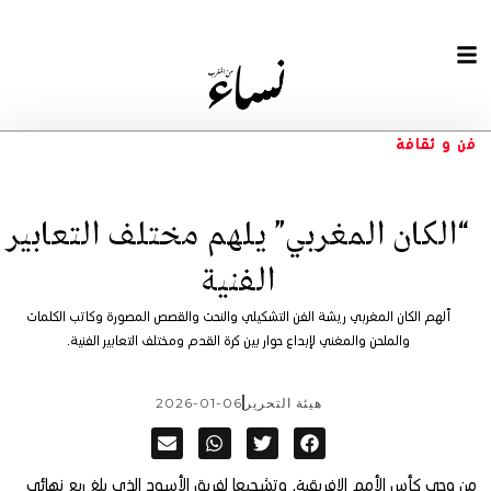
فن و ثقافة
“الكان المغربي” يلهم مختلف التعابير
الفنية
ألهم الكان المغربي ريشة الفن التشكيلي والنحت والقصص المصورة وكاتب الكلمات
والملحن والمغني لإبداع حوار بين كرة القدم ومختلف التعابير الفنية.
هيئة التحرير
2026-01-06
من وحي كأس الأمم الافريقية٬ وتشجيعا لفريق الأسود الذي بلغ ربع نهائي