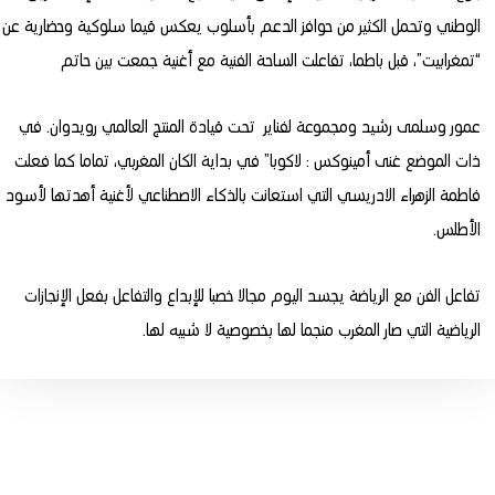
الوطني وتحمل الكثير من حوافز الدعم بأسلوب يعكس قيما سلوكية وحضارية عن
“تمغرابيت”، قبل باطما، تفاعلت الساحة الفنية مع أغنية جمعت بين حاتم
عمور وسلمى رشيد ومجموعة لفناير تحت قيادة المنتج العالمي رويدوان. في
ذات الموضع غنى أمينوكس : لاكوبا” في بداية الكان المغربي، تماما كما فعلت
فاطمة الزهراء الادريسي التي استعانت بالذكاء الاصطناعي لأغنية أهدتها لأسود
الأطلس.
تفاعل الفن مع الرياضة يجسد اليوم مجالا خصبا للإبداع والتفاعل بفعل الإنجازات
الرياضية التي صار المغرب منجما لها بخصوصية لا شبيه لها.