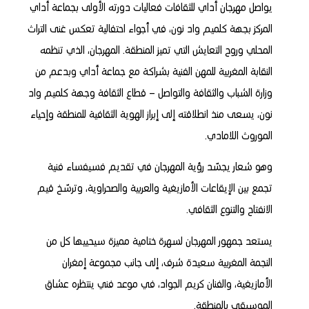
يواصل مهرجان أداي للثقافات فعاليات دورته الأولى بجماعة أداي
المركز بجهة كلميم واد نون، في أجواء احتفالية تعكس غنى التراث
المحلي وروح التعايش التي تميز المنطقة. المهرجان، الذي تنظمه
النقابة المغربية للمهن الفنية بشراكة مع جماعة أداي وبدعم من
وزارة الشباب والثقافة والتواصل – قطاع الثقافة وجهة كلميم واد
نون، يسعى منذ انطلاقته إلى إبراز الهوية الثقافية للمنطقة وإحياء
الموروث اللامادي.
وهو شعار يجسّد رؤية المهرجان في تقديم فسيفساء فنية
تجمع بين الإيقاعات الأمازيغية والعربية والصحراوية، وترسّخ قيم
الانفتاح والتنوع الثقافي.
يستعد جمهور المهرجان لسهرة ختامية مميزة سيحييها كل من
النجمة المغربية سعيدة شرف، إلى جانب مجموعة إمغران
الأمازيغية، والفنان كريم الجواد، في موعد فني ينتظره عشاق
الموسيقى بالمنطقة.