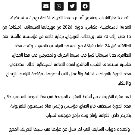
تحت شعار”الشباب يصنعون أفلام سينما التحريك الخاصة بهم”، ستستضيف،
المدينة الاسماعيلية مكناس، دورة 2026 من مهرجانها السينمائي (فيكام) من
15 ماي إلى 20 منه، ويحظى، المهرجان، برعاية خاصة من مؤسسة عائشة منذ
انطلاقته قبل 24 عاما بشراكة مع المعهد الفرنسي بالمغرب. وتعد، هذه
التظاهرة، حدثا سينمائيا كبيرا في سينما التحريك وللمحترفين في هذا المجال،
مناسبة تستهدف الشباب العاشق لهذه الصناعة السينمائية. لذلك، ستحتفي،
هذه الدورة بالمواهب الشابة والأعمال التي أبدعوها ، مؤكدة التزامها بالإبداع
والابتكار.
تعد فقرة التكريمات من أنشط الفقرات المبرمجة في هذا الموعد السنوي، خلال
هذه الدورة سيحضى فايز الصباغ، مؤسس ورئيس قناة سبيستون التلفزيونية
بتكريم خاص، لالتزامه بإنتاج وبث برامج موجهة للشباب.
وكعادة دوراته السابقة التي لم تتنازل عن عرابها في سينما التحريك، المخرج