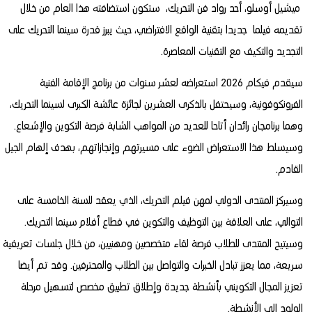
ميشيل أوسلو، أحد رواد فن التحريك، ستكون استضافته هذا العام من خلال
تقديمه فيلما جديدا بتقنية الواقع الافتراضي، حيث يبرز قدرة سينما التحريك على
التجديد والتكيف مع التقنيات المعاصرة.
سيقدم فيكام 2026 استعراضه لعشر سنوات من برنامج الإقامة الفنية
الفرونكوفونية، وسيحتفل بالذكرى العشرين لجائزة عائشة الكبرى لسينما التحريك،
وهما برنامجان رائدان أتاحا للعديد من المواهب الشابة فرصة التكوين والإشعاع.
وسيسلط هذا الاستعراض الضوء على مسيرتهم وإنجازاتهم، بهدف إلهام الجيل
القادم.
وسيركز المنتدى الدولي لمهن فيلم التحريك، الذي يعقد للسنة الخامسة على
التوالي، على العلاقة بين التوظيف والتكوين في قطاع أفلام سينما التحريك.
وسيتيح المنتدى للطلاب فرصة لقاء متخصصين ومهنيين، من خلال جلسات تعريفية
سريعة، مما يعزز تبادل الخبرات والتواصل بين الطلاب والمحترفين. وقد تم أيضا
تعزيز المجال التكويني بأنشطة جديدة وإطلاق تطبيق مخصص لتسهيل مرحلة
الولوج الى الأنشطة.