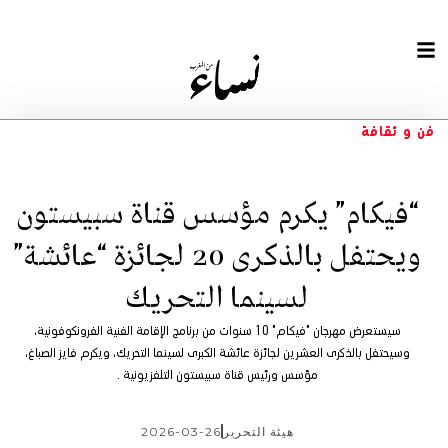
فن و ثقافة
“فيكام” يكرم مؤسس قناة سبيستون
ويحتفل بالذكرى 20 لجائزة “عائشة”
لسينما التحريك
سيستعرض مهرجان "فيكام" 10 سنوات من برنامج الإقامة الفنية الفرونكوفونية،
وسيحتفل بالذكرى العشرين لجائزة عائشة الكبرى لسينما التحريك، ويكرم فايز الصباغ،
مؤسس ورئيس قناة سبيستون التلفزيونية .
هيئة التحرير
2026-03-26