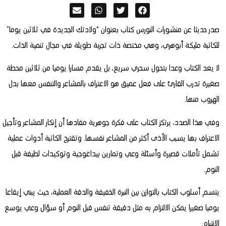
صدر حديثا عن منشورات النورس كتاب بعنوان “ولادتك الجديدة في ثلاثين يوما”
للكاتبة مليكة أبوهري، وهي مختصة ذات تجربة طويلة في مجال تنمية الذات.
لا يعد الكتاب وعدا بتحول سحري سريع، بل يقدم مسارا يوميا من ثلاثين محطة
صغيرة تدرب القارئ على فعل عميق هو الاعتراف بالمشاعر والتنفس معها بدل
الهروب منها.
وفي هذا الصدد، يرتكز الكتاب على فكرة جوهرية مفادها أن إنكار المشاعر وتأجيل
الاعتراف بها يسبب الأذى أكثر من المشاعر نفسها. وتقترح الكاتبة أدوات عملية
تشمل تأملات قصيرة وأسئلة وعي وتمارين بيداغوجية وتوكيدات لطيفة قبل
النوم.
يتسم أسلوب الكتاب بالتوازن بين النبرة الخفيفة والدقة العملية، حيث يبني إيقاعا
يوميا صغيرا يمكن الالتزام به مثل دقيقة تنفس قبل النوم أو سؤال وعي يوسع
الانتباه.