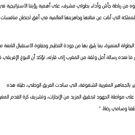
رتموه من رباطة جأش وأداء بطولي مشرف، على أهمية رؤيتنا الاستراتيجية في
للمملكة التي أبانت عن متانتها وجاهزيتها العالمية في أفق احتضان منافسات
 البطولة المتميزة، بما يليق بها من جودة التنظيم وحفاوة الاستقبال النابعة م
بقدر ما نعده رسالة أمل وثقة من المغرب إلى قارته، تؤكد أن النبوغ الإفريقي ق
ر، بالجماهير المغربية الشغوفة، التي ساندت الفريق الوطني، طيلة هذه
على مواصلة الجهود لتحقيق المزيد من الإنجازات، وتشريف كرة القدم المغرب
نا وسامي رضانا. “