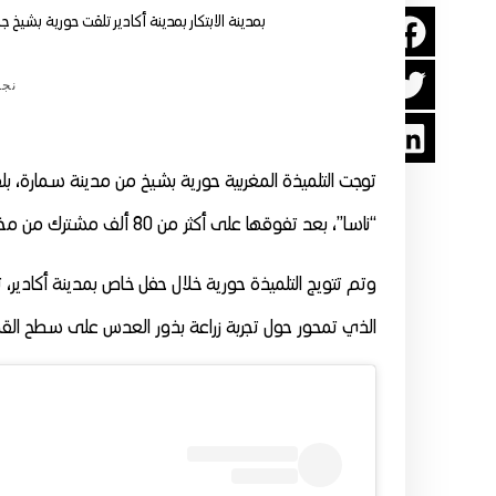
بمدينة الابتكار بمدينة أكادير تلقت حورية بشيخ ج
نجو
توجت التلميذة المغربية حورية بشيخ من مدينة سمارة، بلق
“ناسا”، بعد تفوقها على أكثر من 80 ألف مشترك من مختلف أنحاء العالم.
وتم تتويج التلميذة حورية خلال حفل خاص بمدينة أكادير، ت
الذي تمحور حول تجربة زراعة بذور العدس على سطح القم