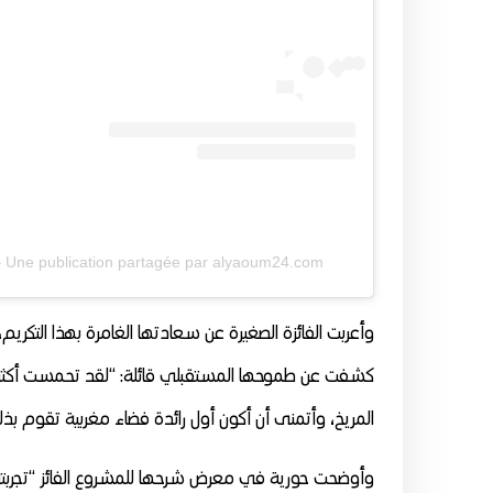
Une publication partagée par alyaoum24.com – اليوم24 (@alyaoum24i)
وأعربت الفائزة الصغيرة عن سعادتها الغامرة بهذا التكريم
كشفت عن طموحها المستقبلي قائلة: “لقد تحمست أكثر ل
المريخ، وأتمنى أن أكون أول رائدة فضاء مغربية تقوم بذل
وأوضحت حورية في معرض شرحها للمشروع الفائز “تجربتي