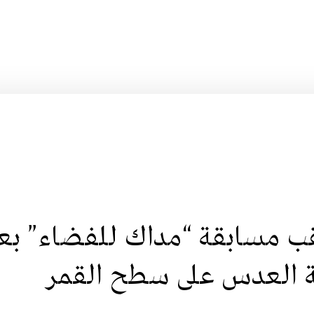
قب مسابقة “مداك للفضاء” بع
ة العدس على سطح القمر