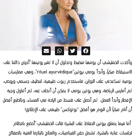
وأكدت الخمليشي أن يومها منضبط وتحاول أن لا تغير روتينها:”أحرص دائما على
الاستيقاظ مبكراً، وأبدأ يومي بروتين”rituel ayurvédique”، وهي ممارسات
يومية تساعدني على التوازن، فاستخدم زيوت طبيعية، لتنظيف جسمي وروحي،
ثم أمارس الرياضة، وهي روتين يومي لا يمكن أن أتخلى عنه، ثم أتناول وجبة
الإفطار وأبدأ العمل، ثم أحصل على قسط من الراحة في المساء، وبالطبع أفضل
أن أنام مبكراً لأن النوم هو أفضل “بوتوكس” طبيعي على الإطلاق!
أما فيما يتعلق بروتين الحفاظ على البشرة قالت الخمليشي:”أخضع بانتظام
لجلسات عناية بالبشرة، تشمل حقن الفيتامينات، والعلاج بالبلازما الغنية بالصفائح