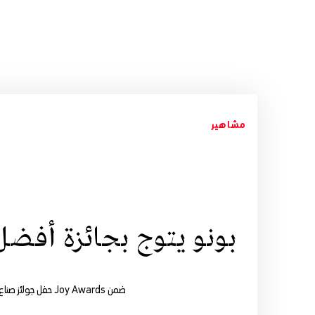
مشاهير
بونو يتوج بجائزة أفضل رياض
ضمن Joy Awards حفل جولئز صناع الترفيه، توج الحارس المغربي ياسين بونو بجائزة أفضل رياضي