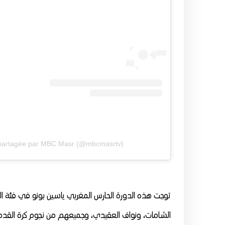
 partagée par MBC Masr (@mbcmasrtv)
توجت هذه الدورة الحارس المغربي ياسين بونو في فئة ا
الشامات، ونواف العقيدي، وجميعهم من نجوم كرة القدم