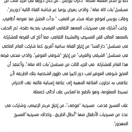
كما برز أسم الممثلة الشابة “ذكرى بنويس”، من خلال دورها في الجزء الثالث من
مسلسل”بنات لالة منانة”، والذي يعرض يوميا عبر شاشة القناة الثانية”دوزيم”،
وقالت بنويس لموقع مجلة نساء من المغرب ” بدأت التمثيل منذ نعومة أظافري،
وكنت أشارك في مسرحيات المعهد الثقافي الفرنسي بمدينة طنجة، ثم التحقت
بالمعهد العالي للفن المسرحي والتنشيط الثقافي، مما أتاح لي الفرصة للمشاركة
في مسلسل” دار النسا” من إخراج الفنانة سامية أقريو، كما شاركت العام الماضي
في مسلسل” الشرقي والغربي” من إخراج “شوقي العوفير”، والذي منحني فرصة
هذا العام للمشاركة في الجزء الثالث من مسلسل”بنات لالة منانة”، وأعتقد أن
المخرج شوقي العوفير لعب دور اكبيرا في ظهور الشخصية بتلك الطريقة لأن
علاقتي به تجاوزت العلاقة المهنية إلى علاقة إنسانية قائمة على الاحترام،
تبسيط المعلومة، وهو بالطبع ما انعكس على آدائي كممثلة.
على المسرح قدمت مسرحية “فوضى”، من إخراج مريم الزعيمي، وشاركت في
عدد من مسرحيات الأطفال منها “أبطال الطريق ، وكذلك مسرحية”المسرح
المهجور”.