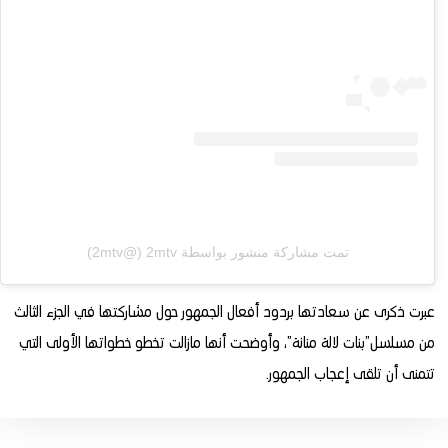
تمت مشاركة منشور بواسطة ‏‎2mtv‎‏ (@‏‎2mtv‎‏)
عبرت ذكرى عن سعادتها بردود أفعال الجمهور حول مشاركتها في الجزء الثالث
من مسلسل”بنات لالة منانة”، وأوضحت أنها مازالت تخطو خطواتها الأولى التي
تتمنى أن تلقى إعجاب الجمهور.