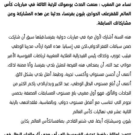
نساء من المغرب : صنعت الحدث بوصولك للرتبة الثالثة في مباريات كأس
العالم للقفزعلى الحواجز، بليون بفرنسا، حدثينا عن هذه المشاركة وعن
مشاركاتك السابقة.
هته السنة أشارك لأول مرة في مباريات دولية بفرنسا،قبلها سبق أن شاركت
ضمن سباقات القفز الدولي،لكن في إسبانيا. هذه المرة ارتأى مدربنا الوطني
فيليب غوزي، وكذلك رئيس الفيدرالية الملكية المغربية لرياضات الفروسية الأمير
مولاي عبد الله، أن يمنحاني هته الفرصة لتمثيل بلدي بفرنسا، وأنا ممتنة لذلك.
أتمنى أن أحسن مستواي وأكسب تجربة، وطبعا، أمثل بلدي بشكل لائق.
أتمنى أن أبلغ مستوى البطل الوطني، عبد الكبير ويدار،الذي راكم الكثير من
النجاحات والتألق، فهو أول مغربي بلغ مستوى المسابقات المصنفة بخمس
نجوم التي تتناسب مع أفضل مستوى دولي. وبالمناسبة، فلقدانتهى بالرتبة
الثانية عشر في نهائيات كأس العالم
بليون، وسيشارك أيضا، في شتنبر القادم، بمنافساتكأس العالم يكاين