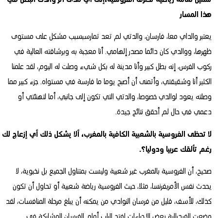
تنتمين لعائلة رياضية تحترف الفروسية،إلى أي مدى أثر والدك البطل في
هذا المسار
يعتبر والداي معا، فارسان، والدتي لم تعد تمارسبسبب مشكل على مستوى
ظهرها، ووالدي كان دائما مصدر إلهامي. أنا معجبة به وبرشاقته العالية في
ركوب الفرس، إنه بطل كبير وأنا مدينة له بكل شيء وصلت له اليوم، لقد علمنا
الكثير أنا وشقيقتي، وأتمنى أن أصبح يوما ما فارسة في مستواه. جزء كبير مما
وصلته يعود لوالدي خصوصا، والدتي التي تكون إلى جانبي، أما لتهنئتي أو
دعمي في حال لم أحقق نتائج جيدة.
لا تحظى الفروسية بالشعبية الكافية بالمغرب، ألا يشكل ذلك أي إزعاج لك
رغم تألقك عربيا ودوليا؟.
صحيح، أن الفروسية بالمغرب غير شعبية وليست بمتناول الجميع بل نخبوية، لا
يحدث نفس الأمربفرنسا، مثلا، حيث الفروسية رياضة شعبية أو تحاول أن تكون
كذلك، للأسف، قليل من فرسان النوادي من يمكنه أن يبلغ مرحلة المنافسات، لقد
وضعت الفيدرالية بعض الإجراءات لفتح الباب أمام الفرسان للمشاركة في