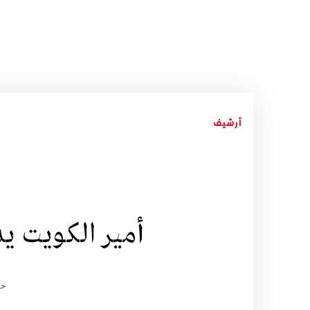
أرشيف
أمير الكويت يد
خد