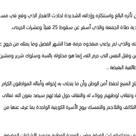
 تأثره البالغ واستنكاره وإدانته الشديدة لحادث الانفجار
الذي وقع في مسج
لجمعة والذي أسفر عن سقوط 25 قتيلاً وعشرات الجرحى.
الله والذي لم يراعي منفذوه حرمة هذا الشهر الفضيل وما يمثله من خروج ع
نين وقتل النفس التي حرم الله، إنما هو محاولة يائسة وسلوك شرير ومشين
ئفية البغيضة ..
ج المنيع لحفظ أمن الوطن وأن ما يتحلى به إخوانه وأبنائه المواطنون الكرام 
تفاني لوطنهم وولاء له والتفاف حول قيادتهم سيصد بعون الله تعالى
كاتف والتلاحم والتمسك بروح الأسرة الكويتية الواحدة بما عرف عنها من
ي وتداعياته لبث الفرقة وضرب الوحدة الوطنية وترويج الإشاعات المغرضة،