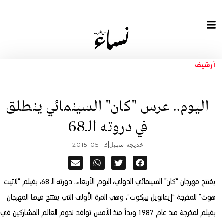
أرشيف
اليوم.. عرس "كان" السينمائي ينطلق
في دروته الـ68
خديجة سبيل
2015-05-13
يفتتح مهرجان “كان” السينمائي الدولي، اليوم الأربعاء، دورته الـ 68، بفيلم “لاتيت
هوت” للمخرجة “إيمانويل بيركوت”، وهي المرة الأولى التي يفتتح فيها المهرجان
بفيلم لمخرجة منذ عام 1987.
وبدأ منذ الأمس توافد نجوم العالم المشاركين في