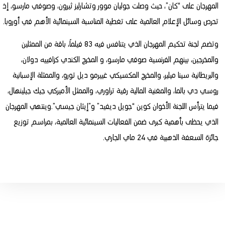
المهرجان على “كان”، حيث وصلت جوليان موور وتشارليز ثيرون، وصوفي مارسو، إذ
تحرص وسائل الإعلام العالمية على تغطية المناسبة السينمائية الأهم في أوروبا.
وتضم لجنة تحكيم المهرجان الذي يتنافس فيه 83 فيلماً، باقة من الممثلين
والمخرجين، بينهم الفرنسية صوفي مارسو، و المخرج الكندي كزافييه دولان،
والبريطانية سينا ميلير، والمخرج المكسيكي غييرمو ديل تورو، والممثلة الإسبانية
روسي دي بالما، والمغنية المالية رقية تراوري، والممثل الأميركي جيك جيلينهال،
فيما يترأس اللجنة الأخوان كوين “جويل ديفيد” و”إيثان جيسي”.وينتهي المهرجان
الذي يحظى بأهمية كبرى ضمن الفعاليات السينمائية العالمية، بمراسم توزيع
جائزة السعفة الذهبية في 24 ماي الجاري.