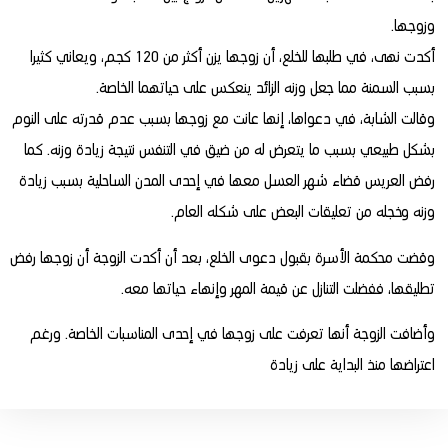
وزوجها.
أكدت نهى، في طلبها للخلع، أن زوجها يزن أكثر من 120 كجم، ويعاني كثيرا
بسبب السمنة مما جعل وزنه الزائد ينعكس على حياتهما الخاصة.
وقالت الشابة، في دعواها، إنها عانت مع زوجها بسبب عدم قدرته على النوم
بشكل طبيعي بسبب ما يتعرض له من ضيق في التنفس نتيجة زيادة وزنه. كما
رفض العريس قضاء شهر العسل معها في إحدى المدن الساحلية بسبب زيادة
وزنه وخجله من تعليقات البعض على شكله العام.
وقضت محكمة الأسرة بقبول دعوى الخلع، بعد أن أكدت الزوجة أن زوجها رفض
تطليقها، ففضلت التنازل عن قيمة المهر وإنهاء حياتها معه.
وأضافت الزوجة أنها تعرفت على زوجها في إحدى المناسبات الخاصة. ورغم
اعتراضها منذ البداية على زيادة