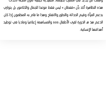
وانبعث من جديد في المغرب بصيغته, التقليدية كيفية تناول المجلة لأحداث
هذه التظاهرة أكد بأن «قفطان » ليس فقط موعدا للجمال والكلامور، بل يتوازي
بدعم المرأة وقيم الحداثة والتطور والانفتاح وهذا ما قام به المنظمون إذا كان
الدعم هذ ه الدورة لقرى الأطفال sos والمساهمة إعلاميا وماديا في توطيد
أهدافها الإنسانية.