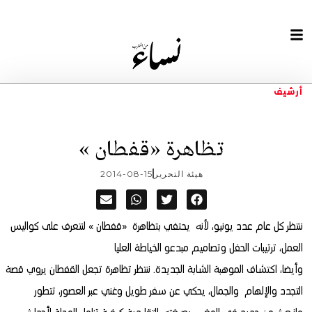
أرشيف
تظاهرة «قفطان »
هيئة التحرير
2014-08-15
ننتظر كل عام عدد يونيو، لأنه يحتفي بتظاهرة «قفطان » لنتعرف على كواليس
العمل، ترتيبات الحفل وتصاميم مبدعو الخياطة العليا
وأيضا، اكتشاف الموهبة الشابة الجديدة
. ننتظر تظاهرة تجعل القفطان يروي قصة
التجدد والإلهام والجمال، يحكي عن سفر طويل وغني عبر العصور، تتطور