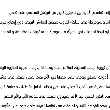
ى تقاسم الأدوار بين الطرفين كنوع من التوافق السلمي على تحمل
اما ديموقراطيا على شاكلة التناوب لتحقيق التعايش الزوجي دون إرهاق طرف
تباره نتيجة لدعوات تحرير المرأة من عبودية المسؤوليات المضاعفة و المحدد
ئل تربوية لرسم السلوك الملائم للبنت وهدا الذي يحدد هوية الذكورة للولد
 لأدوات المطبخ ودمى تلعب معها دور الأم بحيث تعمل الطفلة على مش
فتها الصغيرة في أغلب الأحوال، على حين يحظى الطفل بفضاءات مختلفة في
ذه الفترة المبكرة نجد الآباء يعودون الطفلة على خدمة الأب والأخ لتخضع
هذه القواعد الثابتة والمتوغلة في ثقافتنا العربية عامة خروجا عن المألوف