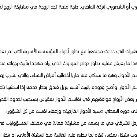
وري أو الشعوري لتركة الماضي. حاجة ملحة تجد الزوجة في مشاركة الزوج له
تغيرات التي حدتث مجتمعيا مع تطور أجواء المؤسسة الأسرية التي لم تعد
 ما يعرقل عملية تجاوز حواجز الموروث الذي يراه مهددا بتأنيث رجولته عند
لأدوار، وهو ما تشكي منه ماريا أخصائية أمراض النساء، والتي تشرب زوج
أدوار، وأصبح وجوده بالبيت أشبه بنزيل فندق ينتظر خدمة إذا استثنينا تكف
. يظهر بعض الأزواج موافقتهم في تقاسم الأدوار بمقياس يستجيب لحدود القدر
على دوره النمطي «سيد الأدوار الخارجية» وإعفاء نفسه من كل الشؤون
نية الرجل الشرقي هي ما يمنعه من مشاركة فعالة في مختلف المسؤوليات ف
شكل يعكس تنكره لما يتطبع عليه الغالبية منذ التنشئة الأولى، إذ ينظر إ