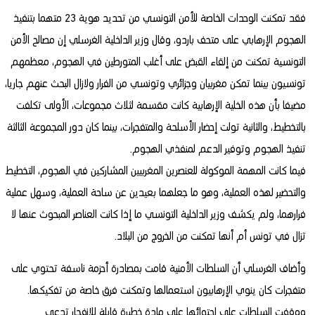
فقد تمكنت الوحدات الخاصة للأمن التونسي من تحديد هوية 23 متهما بتنفيذ
الهجوم الإرهابي على متحف باردو، وقال وزير الداخلية الغرسلي إن مصالح الأمن
التونسية تمكنت من إلقاء القبض على أغلب المتورطين في الهجوم، معظمهم
تونسيون بينما تمكن مغربيان وجزائري وتونسي من الفرار ولازال البحث عنهم جاريا،
مضيفا بأن هذه الخلية الإرهابية كانت مقسمة لثلاث مجموعات، الأولى تكلفت
بالتخطيط، والثانية تولت إحضار الأسلحة والمتفجرات، بينما كان دور المجموعة الثالثة
تنفيذ الهجوم وتوفير الدعم لمنفذي الهجوم.
فيما كانت المهمة الموكولة للعنصرين المغربيين المشاركين في الهجوم، التخطيط
والتحضير لهذه العملية، وهو ما جعلهما بعيدين عن ساحة العملية، وسهل عملية
فرارهما، ولم يكشف وزير الداخلية التونسي ما إذا كانت العناصر المبحوث عنها لا
تزال في تونس أم أنها تمكنت من الخروج من البلاد.
وأضاف الغرسلي أن السلطات الأمنية قامت بمصادرة أحزمة ناسفة تحتوي على
متفجرات كان ينوي الإرهابيون استعمالها وتمكنت فرق خاصة من تفكيكها.
ووقفت السلطات على احتوائها على مادة خطيرة قابلة للانفجار تدعى