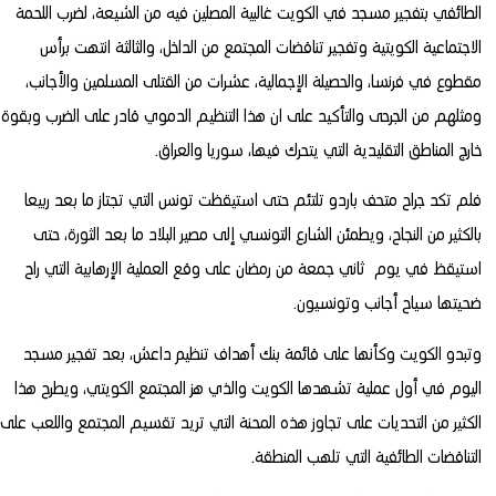
الطائفي بتفجير مسجد في الكويت غالبية المصلين فيه من الشيعة، لضرب اللحمة
الاجتماعية الكويتية وتفجير تناقضات المجتمع من الداخل، والثالثة انتهت برأس
مقطوع في فرنسا، والحصيلة الإجمالية، عشرات من القتلى المسلمين والأجانب،
ومثلهم من الجرحى والتأكيد على ان هذا التنظيم الدموي قادر على الضرب وبقوة
خارج المناطق التقليدية التي يتحرك فيها، سوريا والعراق.
فلم تكد جراح متحف باردو تلتئم حتى استيقظت تونس التي تجتاز ما بعد ربيعا
بالكثير من النجاح، ويطمئن الشارع التونسي إلى مصير البلاد ما بعد الثورة، حتى
استيقظ في يوم ثاني جمعة من رمضان على وقع العملية الإرهابية التي راح
ضحيتها سياح أجانب وتونسيون.
وتبدو الكويت وكأنها على قائمة بنك أهداف تنظيم داعش، بعد تفجير مسجد
اليوم في أول عملية تشهدها الكويت والذي هز المجتمع الكويتي، ويطرح هذا
الكثير من التحديات على تجاوز هذه المحنة التي تريد تقسيم المجتمع واللعب على
التناقضات الطائفية التي تلهب المنطقة.