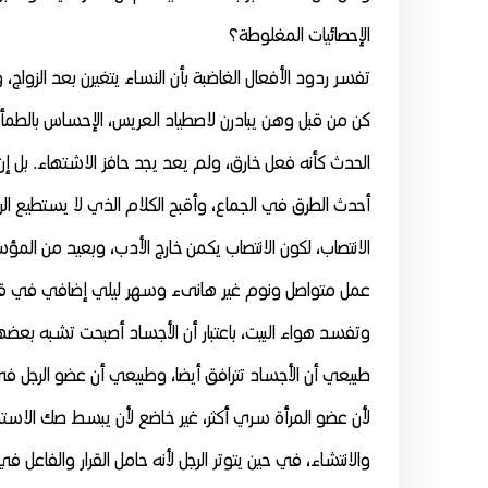
الإحصائيات المغلوطة؟
تفسر ردود الأفعال الغاضبة بأن النساء يتغيرن بعد الزواج
كن من قبل وهن يبادرن لاصطياد العريس، الإحساس بالطمأني
الحدث كأنه فعل خارق، ولم يعد يجد حافز الاشتهاء. بل إن
أحدث الطرق في الجماع، وأقبح الكلام الذي لا يستطيع الر
الانتصاب، لكون الانتصاب يكمن خارج الأدب، وبعيد من الم
عمل متواصل ونوم غير هانىء وسهر ليلي إضافي في قنوا
وتفسد هواء البيت، باعتبار أن الأجساد أصبحت تشبه بعضها
طبيعي أن الأجساد تترافق أيضا، وطبيعي أن عضو الرجل في
لأن عضو المرأة سري أكثر، غير خاضع لأن يبسط صك الاستمرا
والانتشاء، في حين يتوتر الرجل لأنه حامل القرار والفاعل ف