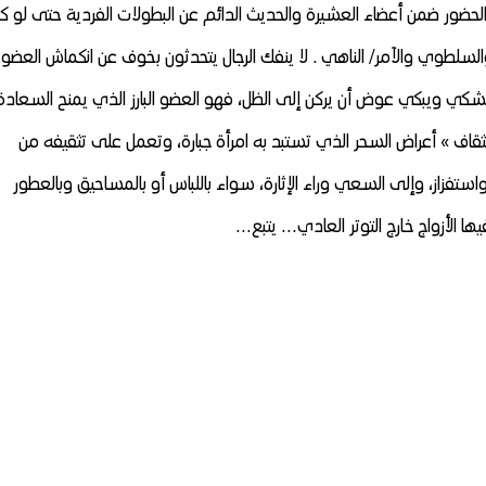
قوة الحضور ضمن أعضاء العشيرة والحديث الدائم عن البطولات الفردية حتى لو ك
لطوي والآمر/ الناهي . لا ينفك الرجال يتحدثون بخوف عن انكماش العضو،
كي ويبكي عوض أن يركن إلى الظل، فهو العضو البارز الذي يمنح السعادة
لثقاف » أعراض السحر الذي تستبد به امرأة جبارة، وتعمل على تثقيفه من
تفزاز، وإلى السعي وراء الإثارة، سواء باللباس أو بالمساحيق وبالعطور
ها الأزواج خارج التوتر العادي… يتبع…