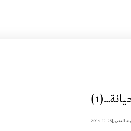
يانة…(1)
ئة التحرير
2014-12-25