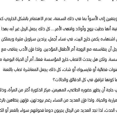
، ويتغيرن إلى الأسوأ بما في ذلك السمنة، عدم الاهتمام بالشكل الخارجي كم
نة أنها حظيت بزوج وأولاد وانتهى الأمر… كل ذلك يجعل الرجل غير آبه بهذا
 اشتهاءه يكمن خارج البيت، في نساء أجمل، يرتدين سراويل مثيرة ويمتلكن
جل أن يتقاسمه مع الزوجة أم الأطفال المؤدبين. ولذا فإن الأدب يتنافى مع
ؤسسة. ولكن هل يحدث الانتصاب خارج المؤسسة فعلا، أم أن الحياة اليومية م
ت فضائية أو فايسبوك أو شات، كل ذلك يجعل المعاشرة تصاب باللعنة
 كونها تترافق في كل الدقائق والحالات؟
 حاجة أن يظهر حضوره الطاغي، المهيمن، مركز الذكورة أكثر من المرأة، وذل
رية والحياة. ولذا فإن العديد من النساء رغم برودتهن، فإنهن يتظاهرن بالرغ
ي الحدث، لذا تجد العديد من الرجال يجربون دوما فحولتهم سواء بالغمز أو الك