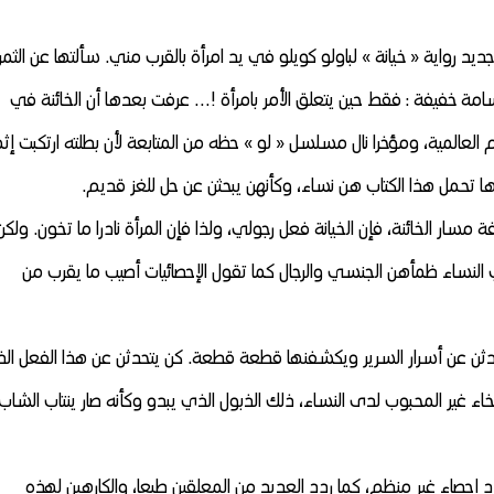
جديد رواية « خيانة » لباولو كويلو في يد امرأة بالقرب مني. سألتها عن الثمن
بتسامة خفيفة : فقط حين يتعلق الأمر بامرأة !…
عرفت بعدها أن الخائنة في
م العالمية، ومؤخرا نال مسلسل « لو » حظه من المتابعة لأن بطلته ارتكبت إث
ها تحمل هذا الكتاب هن نساء، وكأنهن يبحثن عن حل للغز قديم.
مسار الخائنة، فإن الخيانة فعل رجولي، ولذا فإن المرأة نادرا ما تخون. ولكن
 النساء ظمأهن الجنسي والرجال كما تقول الإحصائيات أصيب ما يقرب من
حدثن عن أسرار السرير ويكشفنها قطعة قطعة. كن يتحدثن عن هذا الفعل ال
خاء غير المحبوب لدى النساء، ذلك الذبول الذي يبدو وكأنه صار ينتاب الشاب
د إحصاء غير منظم، كما ردد العديد من المعلقين طبعا، والكارهين لهذه