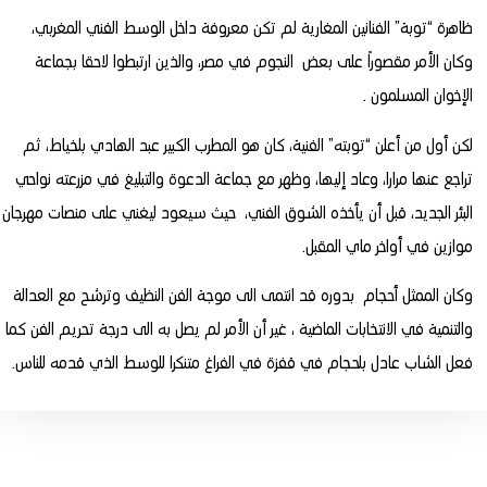
ظاهرة “توبة” الفنانين المغارية لم تكن معروفة داخل الوسط الفني المغربي،
وكان الأمر مقصوراً على بعض النجوم في مصر، والذين ارتبطوا لاحقا بجماعة
الإخوان المسلمون .
لكن أول من أعلن “توبته” الفنية، كان هو المطرب الكبير عبد الهادي بلخياط، ثم
تراجع عنها مرارا، وعاد إليها، وظهر مع جماعة الدعوة والتبليغ في مزرعته نواحي
البئر الجديد، قبل أن يأخذه الشوق الفني، حيث سيعود ليغني على منصات مهرجان
موازين في أواخر ماي المقبل.
وكان الممثل أحجام بدوره قد انتمى الى موجة الفن النظيف وترشح مع العدالة
والتنمية في الانتخابات الماضية ، غير أن الأمر لم يصل به الى درجة تحريم الفن كما
فعل الشاب عادل بلحجام في قفزة في الفراغ متنكرا للوسط الذي قدمه للناس.