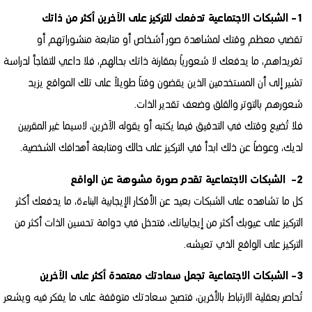
1- الشبكات الاجتماعية تدفعك للتركيز على الآخرين أكثر من ذاتك
تقضي معظم وقتك لمشاهدة صور أشخاص أو متابعة منشوراتهم أو
تغريداهم، ما يدفعك لا شعورياً بمقارنة ذاتك بحالهم، فلا داعي للتفاجأ لدراسة
تشير إلى أن المستخدمين الذين يقضون وقتاً طويلاً على تلك المواقع يزيد
شعورهم بالتوتر والقلق وضعف تقدير الذات.
فلا تُضيع وقتك في التدقيق فيما يكتبه أو يقوله الآخرين، لاسيما غير المقربين
لديك، وعوضاً عن ذلك ابدأ في التركيز على حالك ومتابعة أهدافك الشخصية.
2- الشبكات الاجتماعية تقدم صورة مشوهة عن الواقع
كل ما تشاهده على الشبكات بعيد عن الأفكار الإيجابية البناءة، ما يدفعك أكثر
التركيز على عيوبك أكثر من إيجابياتك، فتدخل في دوامة تحسين الذات أكثر من
التركيز على الواقع الذي تعيشه.
3- الشبكات الاجتماعية تجعل سعادتك معتمدة أكثر على الآخرين
تُحاصر بعقلية الارتباط بالأخرين، فتصبح سعادتك متوقفة على ما يفكر فيه ويشعر