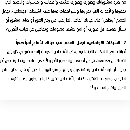
مع كثرة منشوراتك وصورك وصورك عائلتك وأطفالك والمناسبات والأعياد التي
تحضرها والأحداث التي تمر بها ونشر لقطات عنها على الشبكات الاجتماعية، تجعل
الجميع “يتطفل” على حياتك الخاصة، لذا يجب قبل رفع الصور أو كتابة منشور أن
تسأل نفسك هل ضروري أو آمن كشف معلومات وتفاصيل عن حياتك للأخرين؟
7- الشبكات الاجتماعية تجعل التقدم في حياتك للأمام أمراً صعباً
أحياناً تدفع الشبكات الاجتماعية بعض الأشخاص العودة إلى ماضيهم، كزوجين
انفصلا عن بعضهما، فيظل أحدهما يرى صور الآخر والأصعب عندما يرتبط بشخص آخر
جديد، أو ترى أشخاص يستمتعون بحياتهم في الهواء الطلق أو في مكان ساحر.
لذا يجب وضع حد لتشتيت الانتباه بالأشخاص الذين كانوا يحيطون بك وافترقت
الطرق بينكم لسبب ولأخر.