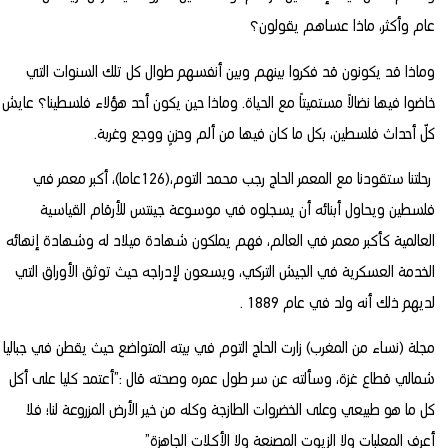
عام وأكثر، ماذا عساهم يقولون؟
وماذا قد يكونون قد فكروا بينهم وبين أنفسهم طوال كل تلك السنوات التي
خاضوا فيها نضالاً مستميتاً مع الحياة.
وماذا حين يكون أحد هؤلاء فلسطينا؟ عايش
كلّ أحداث فلسطين، بكل ما كان فيها من ألم وحزنٍ ووجع وغربة.
رحلتنا ستقودنا مع المعمر الحاج رجب محمد التوم،(126عاما)، أكبر معمر في
فلسطين ويحاول أبنائه أن يسجلوه في موسوعة جينتس للأرقام القياسية
العالمية كأكبر معمر في العالم، فهم يملكون شهادة ميلاد له وشهادة إنهائه
الخدمة العسكرية في الجيش التركي، ويسعون لإدراجه حيث توثق الأوراق التي
لديهم ذلك أنه ولد في عام 1889 .
مجلة (نساء من المغرب) زارت الحاج التوم في بيته المتواضع حيث يقطن في جباليا
شمالي قطاع غزة، وسألته عن سر طول عمره وصحته قال :”أعتمد كليا على أكل
كل ما هو طبيعي وعلى الخضروات الطازجة وكله من خير الأرض المزروعة لنا؛ فلا
أعرف المعلبات ولا الزيوت المصنعة ولا الأكلات الجاهزة”