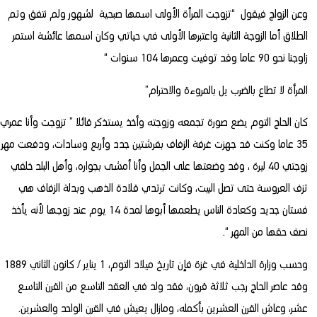
وعن الزواج فيقول “تزوجت المرأة الأولى اسمها صبحية لشهور ولم نتفق وتم
الطلاق أما الزوجة الثانية واعتبرها الأولى في حياتي وكان اسمها عائشة استمر
زاوجنا نحو 90 عاما وقد توفيت وعمرها 104 سنوات “
المرأة لا تطاع بالضرب يل بالمروءة والاحترام”
كان الحاج التوم يضع صورة تجمعه وزوجته وأخذ يستذكر قائلا ” تزوجت وأنا عمري
35 عاما وكنت قد جهزت غرفة الزفاف بفرشتين جدد وأربع وسادات، ودفعت مهر
زوجتي 40 ليرة ، وقد وضعتها على الجمل وأنا أمشى بجواره، وأهل البلد خلفي
تزف العروسة حتى تصل البيت، وكانت ترتدي قلادة الذهب وبدلة الزفاف هي
فستان جديد وكعادة الناس يطعمها أبوها لمدة 14 يوم عند زوجها لأنه يأخذ
نصف حقها من المهر “.
وحسب وزارة الداخلية في غزة فإن تاريخ ميلاد التوم، 1 يناير / كانون الثاني 1889
وقد عاصر الحاج رجب ثلاثة قرون، فقد ولد في العقد التاسع من القرن التاسع
عشر، وعاش القرن العشرين بأكمله، ومازال يعيش في القرن الواحد والعشرين.