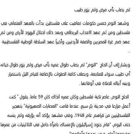
لم يصاب بأي مرض ولم يزور طبيب
وشهد التوم خمس حكومات تعاقبت على فلسطين، بدأت بالعهد العثماني في
فلسطين ومن ثم عهد الانتداب البريطاني وبعد ذلك احتلال اليهود للأرض ومن ثم
عهد ضم غزة للمصريين والضفة للأردنيين، وأخيراً عهد السلطة الوطنية الفلسطينية
..
ويشار إلى أن الحاج “التوم” لم يصاب طوال عمره بأي مرض ولم يزور طوال حياته
أي طبيب سواء للمتابعة، ويصلى كافة الصلوات بالإضافة لقيام الليل باستمرار
وينبه أبنائه للصلاة في أوقاتها .
الحاج التوم، عاصر نكبة فلسطين وكان عمره آنذاك كان 59 عاما، يقول ” كنت
أعمل مزارعا في مدينة بئر سبع، عندما قامت “العصابات الصهيونية” بتهجير
الفلسطينيين من قراهم عام 1948، وفي مشهد يؤكد أنه يؤرقه ولم ينسه
حتى اليوم، “قام جنود إسرائيليون بالإمساك بامرأة حامل في الثلاثينيات من عمرها