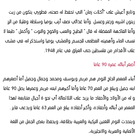
وتابع أعيش على “أكلات زمان” التي تحفظ له صحته، فطوري يتكون من زيت
زيتون اشربه وزعتر وعسل وأما غذائي نصف أرنب يوميا وسلطة وقليلا من الرز
وأما الفاكهة المفضلة له قال ” البطيخ والعنب والخوخ والتوت ” وأكمل ” طبعا لا
ننسى الماء وأهميته العظمى للجسم والمشي يوميا واستذكر انه في مشى
على الأقدام من فلسطين حتى العراق في عام 1948.
أصغر أبنائه عمره 90 عاما
أبناء المعمر الحاج التوم هم مريم ويوسف ومحمد وجمال وجميل أما أصغرهم
ابنه جميل ويبلغ من العمر 70 عاما وأما أكبرهم ابنته مريم وعمرها يصل 90 عاما
و له من الأولاد والأحفاد ما يزيد على الثلاثمائة أي نحو 6 أجيال متتابعة لهذا
المعمر من أبنائه وأحفاده، وأكبر أحفاده يبلغ من العمر 63 عاما ويدعى فايز .
ويتحدث التوم اللغتين التركية والعربية بطلاقة، ويحفظ بعض الجمل من اللغة
الألمانية والعبرية والانجليزية،.