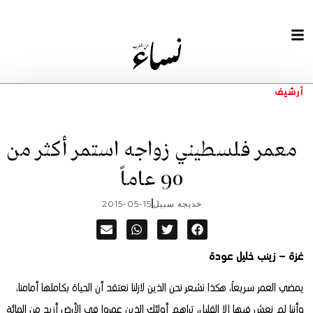
أرشيف
معمر فلسطيني زواجه استمر أكثر من
90 عاماً
خديجة سبيل
2015-05-15
غزة – زينب خليل عودة
يمضي العمر سريعاً، هكذا نشعر نحن الذين لازلنا نعتقد أن الحياة بكاملها أمامنا،
وأننا لم نعش فيها إلا القليل، تراهم أولئك الذين عمروا في الأرض أزيد من المائة