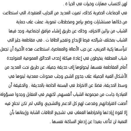
لهن اكتساب مهارات وخبرات في الحيا ة .
في الجماعات الحضرية كذلك، تميزت العديد من التجارب المتفردة، التي استطاعت
من خلالها مستشارات وضع برامج ومخططات تنموية، عملت على حماية
الشباب من براثين الانحراف. وذلك عن طريق إنشاء مرافق اجتماعية، وجد فيها
الشباب بمختلف شرائحه فرصا للإبداع وتفجير الطاقا ت . في مقاطعة جليز التي
تترأسها زكية المريني، عن حزب الأصالة والمعاصرة، استطاعت هذه الأخيرة أن تجعل
شباب المنطقة ينخرطون في إعادة هيكلة إحدى الحدائق العمومية المتواجدة
أمام المقاطعة نفسها، ليحولوها إلى حديقة جميلة، عن طريق نحت العديد من
الأشكال الفنية الجميلة على جذوع الشجر، وجلب منحوتات معدنية ثبتوها في
وسط الحديقة، فضلا عن الانخراط في البستنة الخاصة بالحديقة . والحقيقة أن
المبادرة جاءت من مجموعة الشباب أنفسهم، لكنهم في المقابل وجدوا مسؤولة
أنصتت لاقتراحاتهم وقدمت لهم كل الدعم والتشجيع، والتي لم تكن تحتاج فيه
إلا لقوة إرادتها وانخراطها الفعلي في تشجيع الطاقات الشابة وإيمانها بأن
التنمية لن تتأتى بعيدا عن إدماج الساكنة نفسها .