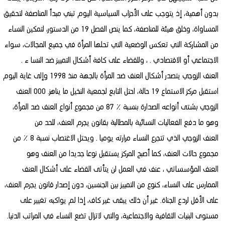
بدون أهمية، إذ يتوجب على الأحزاب السياسية اليوم تبني مبدأ المناصفة لتحقيق
المساواة، وخلق هيئة للمناصفة، كما ينص الفصل 19 من الدستور، لتمكين النساء
من المشاركة التي تعكس الوضعية التي تحلها المرأة في جميع المجالات، سواء
الاجتماعي أو الاقتصادي . ، وللقضاء على كافة أشكال التمييز ضد النسا ء .
العنف الزوجي يتصدر أشكال العنف ضد المرأة بالجهة منذ 1998 وإلى غاية اليوم
استقبل مركز الاستماع 19 حالة، احتل التابع لجمعية النخيل ما يناهز. 000 العنف
الزوجي بشتى أنواعه الصدارة بنسبة ٪ 87 من مجموع أنواع العنف ضد المرأة،
وهو ما دفع الفعاليات النسائية بالمطالبة بقانون يجرم العنف، للحد من
العنف الزوجي الذي تتجرع النساء مرارته يوميا . ويحتل الاغتصاب نسبة 8 ٪ من
مجموع حالات العنف، كما أصبح المركز يستقبل نوعا جديدا من العنف وهو
العنف المؤسساتي ، عنف في العمل لن يتأتى القضاء على أشكال العنف
الممارس على النساء، كنوع من التمييز بين الجنسين، دون إصدار قانون يجرم العنف،
على الأقل لردع الجناة. غير أن ذلك يبقى غير كاف، إذا لم يواكبه تغيير على
مستوى البنيات الثقافية والاجتماعية، والتي لاتزال تضع النساء في المراتب الدنيا.