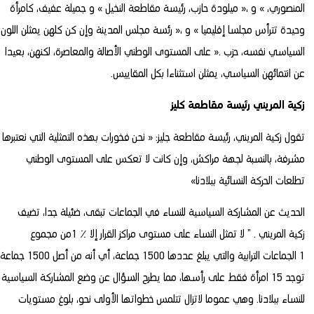
المنصوري، » و ،« ميلودة حازب، رئيسة مقاطعة النخيل » و جميلة عفيف، كامرأة
وحيدة تترأس مجلسا إقليميا » و ،« رئسة مجلس المدينة وإن كن كلهن يمثلن اللون
السياسي نفسه، حزب .« على المستوى الوطني الأصالة والمعاصرة، لكنهن، بعيدا
عن انتمائهن السياسي، يمثلن استثناءا بكل المقاييس.
زكية المريني رئيسة مقاطعة كليز
تقول زكية المريني، رئيسة مقاطعة جليز: « نحن فخورات بهذه التمثلية التي نعتبرها
مشرفة، بالنسبة لجهة مراكش، وإن كانت لا تعكس على المستوى الوطني
تطلعات الحركة النسائية ببلادنا»
الحديث عن المشاركة السياسية للنساء في الجماعات تبقى، ضئيلة جدا، تضيف
زكية المريني . ” لا تمثل النساء على مستوى مراكز القرار إلا ٪ 1من مجموع
1 الجماعات الترابية والتي يبلغ عددها 1500 جماعة، أي أنه من أصل 1500 جماعة
توجد 15 امرأة فقط على رأسها، مما يطرح السؤال عن وضع المشاركة السياسية
للنساء ببلادنا. وهي عموما لاتزال تتلمس خطواتها الأولى نحو، بلوغ مستويات