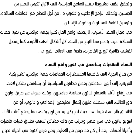
وتحقق يبقى مشروطا بتغيير المناهج الدراسية التي لاتزال تكرس التمييز بين
الجنسين، وكذلك البرامج الإذاعية والتلفزي ة . من أجل القطع مع الثقافات السائدة،
وترسيخ ثقافة المساواة وحقوق الإنسا ن .
في مجال العنف الأسري، لا يختلف واقع الحال كثيرا بجهة مراكش، عن بقية جهات
المملكة، حيث يتصدر هذا النوع من العنف كل أشكال العنف الأخرى، كما يسجل
تفشي ظاهرة تزويج القاصرات، خاصة في العالم القرو ي .
النساء المنتخبات يساهمن في تغيير واقع النساء
من خلال التجربة التي خاضتها المستشارات الجماعيات جهة مراكش، تشير زكية
المريني، إلى أنهن استطعن بفضل مكانتهن السياسية أن يساهمن بشكل لافت،
في إقناع الآباء بالسماح لبناتهن بمتابعة دراستهن. وذلك سواء عن طريق ولوج
دور الطالبة، التي سهلت عليهن إكمال تعليمهن الإعدادي والثانوي، أو عن
الالتحاق بالجامعة فيما بعد. حيث لم يكن يسمح لهن بذلك، مما يدفع أغلب الآباء
لتزويج بناتهن في سن صغير، ويترتب عن ذلك مشاكل تنتهي بطلاق فتيات قاصرات
وأحيانا أمهات، بعد أن كن قد حرمن من التعليم ومن فرص كثيرة في الحياة تخول