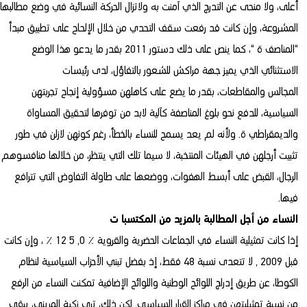
أعلى، ولا منحى عن التدرج الذي آمنت به ولاتزال الحركة النسائية في وضع مطالبها
المشروعة، وإن كانت قد رفعت سقف التحدي من خلال الإلحاح على تطبيق مبدأ
“المناصف ة “، كما ينص على ذلك دستور 2011 بقدر ما يدعو هذا الوضع
الاستثنائي الذي يميز جهة مراكش للشعور بالتفاؤل، لدى رئيسات
المجالس والمقاطعات، بقدر ما يضع على كاهلهن مسؤولية إنجاح تجربتهن
السياسية، للدفع نحو بلوغ المناصفة كآلية لابد من توفرها لتحقيق المساواة
والديمقراطي ة. ولأنه لم يعد يسمح للنساء بالخطأ، رغم كونهن لازلن في طور
تثبيت أرجلهن في الهيئات المنتخبة، لا سيما تلك التي ينتظر، من خلالها منافسوهم
الرجال، القبض على أبسط الهفوات، ووضعها على طاولة التفاوض التي تترافع
فيها.
النساء من أجل المطالبة بالمزيد من المكتسبا ت
إذا كانت تمثيلية النساء في الجماعات الحضرية والقروية ٪ 0, 5 12 ٪ ، وإن كانت
قبل 2009 , لا تتعدى نسبة 48 فقط، إذ بفضل تبني الأحزاب السياسية لنظام
الكوطا، عن طريق إدراج اللوائح الوطنية واللوائح الإضافية تمكنت النساء من الرفع
من نسبة تمثيليتهن في مراكز القرار السياسي. لكن ذلك، ترى زكية المريني، يبقى