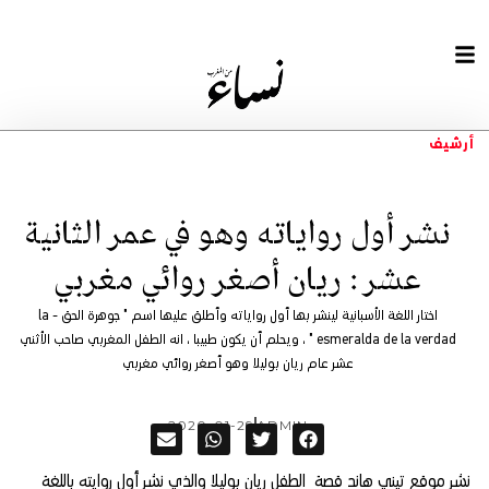
أرشيف
نشر أول رواياته وهو في عمر الثانية
عشر : ريان أصغر روائي مغربي
اختار اللغة الأسبانية لينشر بها أول رواياته وأطلق عليها اسم " جوهرة الحق - la
esmeralda de la verdad " ، ويحلم أن يكون طبيبا ، انه الطفل المغربي صاحب الأثني
عشر عام ريان بوليلا وهو أصغر روائي مغربي
2020-01-29
ADMIN
نشر موقع تيني هاند قصة
الطفل ريان بوليلا والذي نشر أول روايته باللغة