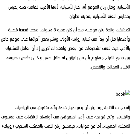
الأسبانية وقال ريان للموقع أنه اختار الأسبانية لأنها الأقرب لثقافته حيث يدرس
بمدارس البعثة الأسبانية بمدينة تطوان
اكتشفت والدة ريان موهبته منذ أن كان عمره 8 سنوات, مبدعا قصصا قصيرة
وأشعارا قبل أن يبدأ في كتابة روايته الأولى ونشر بعض أجزائها على موقع خاص
بالأدب حيث لاقى تشجيعات من البعض وانتقادات آخرين, إلا أن العامل المشترك
بين جميع القراء, جهلهم بأن من يقرؤون له طفل صغير و كان يخصِّص مصروفه
لاقتناء المجلات والقصص.
إلى جانب الكتابة يود ريان أن يصير طبيبا, خاصة وأنه متفوق في الرياضيات
والفيزياء, وتم تتويجه على رأس المتفوقين في أولمبياد الرياضيات على مستوى
المملكة المغربية., أما عن هواياته, فيعشق ريان اللعب بالمعكب السحري (روبيك)