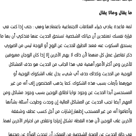
ما يقال ومالا يقال
ثمة قاعدة ينادي خبراء العلاقات الاجتماعية باعتمادها وهي : حتى إذا كنت في
قرارة نفسك تعتقدين أن حياتك الشخصية تستحق الحديث عنها فتذكري أن بها ما
يستحق السكوت عنه فعند التطرق للحديث عن الزوج أو الزوجة ليس من الضروري
ذكر تفاصيل عمل كل منهما لأن ذلك لا يهم الآخرين إلا إذا كان الزوجان معروفين
للآخرين ومن أكثر الأمور أهمية في هذا الجانب من الحديث هو حذف المشاكل
الزوجية من الحديث وكذلك حذف أي شيء يدل على الشكوك الزوجية أو
مرورهما بأزمات بسبب هذه الشكوك. كما يذهب المختصون إلى أنه من غير
المستحسن أبدا الحديث عن وجود نوايا لطلاق الزوجين بسبب وجود مشاكل ومن
المهم أيضا تجنب الحديث عن المشاكل المالية إن وجدت وطرحت أسئلة بشأنها
وأضافوا أنه من غير المستحب إظهار إشارات من أجل كسب عطف وشفقة
الآخرين على الزوجين لأن هذه النقطة تشكل إحراجا وتقلص من احترام الآخرين لهما.
في حالة الحديث عن الصحة الشخصية من الممكن أن تتحدث المرأة عن صحتها