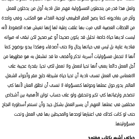
ولعل هذا قدر من يتحملون المسؤولية فهم مثل نادية أول من يدخلون للعمل
وآخر من يغادرونه كما يصبح المقر الطبيعي لوجبة الغذاء هو المكتب. وفي واحدة
من اللحظات العصبية التي مرت بها علقت زملية لها إنها تعيش هذه الضغوط لأنه
ليست لديها حياة خاصة تحليل قد يكون صحيحا أو غير صحيح لكن تبقى له مبرراته
فنادية عازبة بل ليس في حياتها رجال ولا حتى أصدقاء وهكذا يبدو بوضوح كما
أنها لا تتحمل مسؤوليات أسرية تذكر وأقصى ما قد تنشغل به هو مظهرها من
أجل العمل دائما يعني أنها تحيا لتعمل ولا تعمل لكي تحيا. بقدرة عجيبة على
الانغماس في العمل تنسى نادية أن تحيا حياة نشيطة خارج مقر وأجواء الشغل،
العالم يدور حول عملها وحولها كمسؤولة لا تنسى أن تطلق العنان لأنها كي
تتضخم ولرغباتها كي تكبر وتتحقق ولو على حساب توازن الأهمية بين أشخاص
مختلفين في عملها. المهم أن يسير العمل بشكل جيد وأن تستمر أسطورة النجاح
حتى لو كانت كذلك في اعتبارها لوحدها والمحيطين بها في العمل وتحت
مسؤوليتها.
حياتي أشبه بكتاب مفتوح