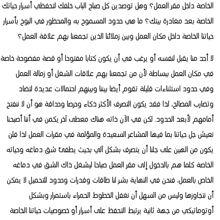
الخاصة داخل مقر العمل؟ وهل توصدين كل صباح الباب خلفك لتحفظي أسرار حياتك
الخاصة بعد مغادرة بيتك؟ ما هي حدود المسموح به والمحظور في البوح بأسرار
حياتنا الخاصة داخل مكان العمل وبين زملائنا الذين تجمعنا بهم علاقة العمل؟
لا أحد منا يقبل لنفسه أو يرغب في أن يكون كتابا مفتوحا أو قصة مفضوحة خاصة
في مكان العمل ببساطة لأن من تجمعنا بهم علاقات الشغل أو زمالة العمل
وفي حدود استثناءات قليلة تقوم أيضا بيننا وبينهم احتمالات عديدة لتضاد
وتضارب المصالح، لذا فقد يكون التصرف الأكثر ذكاء وحرصا وحداقة هو أن لا ننفتح
أمامهم لأبعد الحدود. لكن في الآن ذاته هناك معطى آخر يكمن في أننا أصبحنا
نعيش جل حياتنا بما فيها المشاعر السعيدة والمؤلمة في مقرات العمل لذا فلن
يكون من الهين على جلنا أن يتصرف بشكل آلي بحيث يطفئ شق دماغه وحياته
الخاصة كلما هم بالدخول إلى مقر العمل صباحا ليشغل ذاك الشق في دماغه
الخاص بالعمل، فنحن في النهاية بشر لنا طاقات وقدرات وحدود للتحميل لا يمكن
أن نتجاوزها وليس من السهل أن نغفل الخطوط الحمراء باستمرار وبشكل
أوتوماتيكي من جهة ثانية يرتبط التحفظ على أسرار أو خصوصيات حياتنا الخاصة