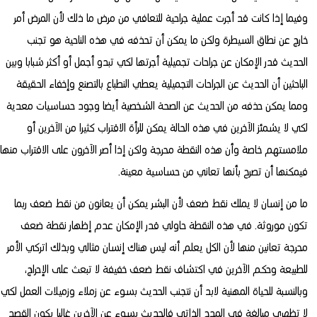
وفيما إذا كانت قد أجرت عملية جراحية للتعافي من مرض ما ذلك لأن المرض أمر
خارج عن نطاق السيطرة ولكن ما يمكن أن تحذفه في هذه الناحية هو تجنب
الحديث قدر الإمكان عن جراحات تجميلية أجرتها لكي تبدو أجمل أو أكثر شبابا وبين
الباحثين أن الحديث عن الجراحات التجميلية يعطي النطباع بالتصنع وإخفاء الحقيقة
ومما يمكن حذفه من الحديث عن الصحة الشخصية أيضا وجود حساسيات معدية
لكي لا يشمئز الآخرين في هذه الحالة يمكن للرأة الاقتراب كثيرا من الآخرين أو
ملامستهم خاصة وأن هذه النقطة محرجة ولكن إذا أصر الآخرون على الاقتراب منها
فيمكنها أن تصرح بأنها تعاني من حساسية معينة.
ما من إنسان لا يملك نقط ضعف لأن البشر يمكن أن يعانون من نقط ضعف ربما
تكون موروثة. في هذه النقطة حاولي قدر الإمكان عدم إظهار نقطة ضعف
محرجة تعانين منها لأن الكل يعلم أنه ليس هناك إنسان مثالي وبذلك اتركي الأمر
للطبيعة وحكم الآخرين في اكتشاف نقط ضعف خفيفة لا تبعث على الإحراج،
وبالنسبة للحياة المهنية لابد أن نتجنب الحديث بسوء عن زملاء وزميلات العمل لكي
لا تظهري مبالغة في المدح الذاتي فالحديث بسوء عن الآخرين غالبا يكون القصد