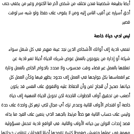
أيضا بطبيعة شخصيتنا فنحن نختلف من شخص لآخر منا الكتوم وغير من يخفي حتى
أدق أسراره عن أقرب الناس إليه ومن لا يقوى على حفظ ولو شبه سر لوقت
قصير.
ليس لدي حياة خاصة
تنتمي نادية إلى أواتك الأشخاص الذين نجد عينة منهم في كل شغل سواء
شركة أو إدارة من يتزوجون بالعمل عوض شريك الحياة أحيانا تعبر نادية عن
تعلقها بالعمل عبر قضاء وقت محسوب ولا محدد بالدوام الخاص بالعمل وتارة
عبر انغماسها بكل جوارحها في العمل إلى حدود يظهر فيها وكأن العمل كل
حياتها. صحيح أن للنجاح ثمن وأن الحفاظ عليه والتفوق على النفس قد يكون
أصعب من تحقيق أولى الخطوات الناجحة لكن تحويل الحياة المهنية إلى حياة
خاصة أو اقتحام الأولى للثانية وعدم ترك أي مجال لكي تزهر كل واحدة على حدة
وليس على حساب الثانية هو خطأ مرتبط بالجهد الذي يتعين على الفرد منا بذله
قصد إحداث التوازن بين حياته الأولى والثانية. في الواقع نادية تتحمل مسؤولية
مهمة في عملها وتعيش ضغوطا كثيرة تقودها أحيانا لانفجارات تتفاوت درجاتها