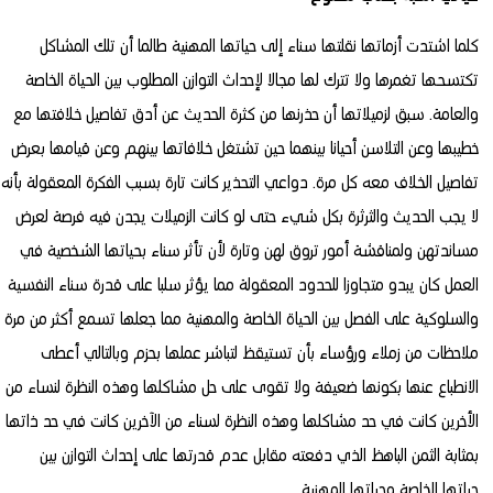
كلما اشتدت أزماتها نقلتها سناء إلى حياتها المهنية طالما أن تلك المشاكل
تكتسحها تغمرها ولا تترك لها مجالا لإحداث التوازن المطلوب بين الحياة الخاصة
والعامة. سبق لزميلاتها أن حذرنها من كثرة الحديث عن أدق تفاصيل خلافتها مع
خطيبها وعن التلاسن أحيانا بينهما حين تشتغل خلافاتها بينهم وعن قيامها بعرض
تفاصيل الخلاف معه كل مرة. دواعي التحذير كانت تارة بسبب الفكرة المعقولة بأنه
لا يجب الحديث والثرثرة بكل شيء حتى لو كانت الزميلات يجدن فيه فرصة لعرض
مساندتهن ولمناقشة أمور تروق لهن وتارة لأن تأثر سناء بحياتها الشخصية في
العمل كان يبدو متجاوزا للحدود المعقولة مما يؤثر سلبا على قدرة سناء النفسية
والسلوكية على الفصل بين الحياة الخاصة والمهنية مما جعلها تسمع أكثر من مرة
ملاحظات من زملاء ورؤساء بأن تستيقظ لتباشر عملها بحزم وبالتالي أعطى
الانطباع عنها بكونها ضعيفة ولا تقوى على حل مشاكلها وهذه النظرة لنساء من
الأخرين كانت في حد مشاكلها وهذه النظرة لسناء من الآخرين كانت في حد ذاتها
بمثابة الثمن الباهظ الذي دفعته مقابل عدم قدرتها على إحداث التوازن بين
حياتها الخاصة وحياتها المهنية.